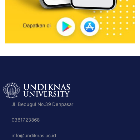
Jl. Bedugul No.39 Denpasar
0361723868
info@undiknas.ac.id