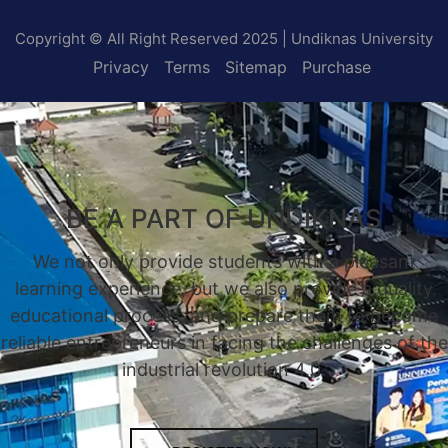
Copyright © All Right Reserved 2025 | Undiknas University
Privacy
Terms
Sitemap
Purchase
BE A PART OF UNDIKNAS
We not only provide students with a pleasant
learning experience, but we also provide a quality
educational process, and prepare them to become
reliable entrepreneurs in facing the challenges of the
industrial revolution 4.0.