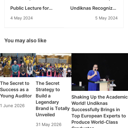
Public Lecture for
Undiknas Recognizes
Undiknas Students
Outstanding Faculty
4 May 2024
5 May 2024
with the Governor of
Achievements in
Bali, Mr. I Wayan
Research and
Koster
Academic Work
You may also like
The Secret to
The Secret
Success as a
Strategy to
Young Auditor
Build a
Shaking Up the Academic
Legendary
World! Undiknas
1 June 2026
Brand is Totally
Successfully Brings in
Unveiled
Top European Experts to
Produce World-Class
31 May 2026