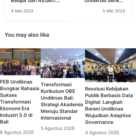
Belajar dari Astalift:
Undiknas berikan
Inovasi skincare
apresiasi kepada
4 Mei 2024
5 Mei 2024
terbaru dari Fujifilm
dosen berprestasi
dan strategi
dalam bidang
keberlanjutan
penelitian dan karya
perusahaan
ilmiah
You may also like
FEB Undiknas
Transformasi
Bongkar Rahasia
Revolusi Kebijakan
Kurikulum OBE
Sukses
Publik Berbasis Data
Undiknas Bali:
Transformasi
Digital: Langkah
Strategi Akademis
Ekonomi Era
Berani Undiknas
Menuju Standar
Industri 5.0 di
Wujudkan Adaptive
Internasional
Bali
Governance
5 Agustus 2026
6 Agustus 2026
4 Agustus 2026