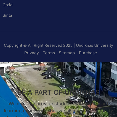
Orcid
Sinta
Copyright © All Right Reserved 2025 | Undiknas University
Privacy
Terms
Sitemap
Purchase
BE A PART OF UNDIKNAS
We not only provide students with a pleasant
learning experience, but we also provide a quality