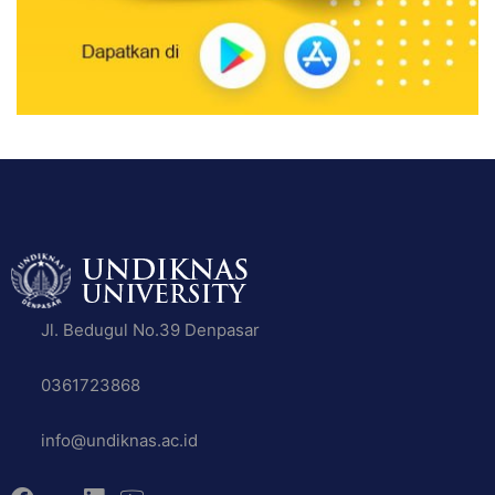
Jl. Bedugul No.39 Denpasar
0361723868
info@undiknas.ac.id