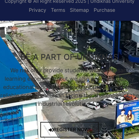
Copyright © All Right Reserved 2025 | Undiknas University
Privacy
Terms
Sitemap
Purchase
BE A PART OF UNDIKNAS
We not only provide students with a pleasant
learning experience, but we also provide a quality
educational process, and prepare them to become
reliable entrepreneurs in facing the challenges of the
industrial revolution 4.0.
REGISTER NOW!