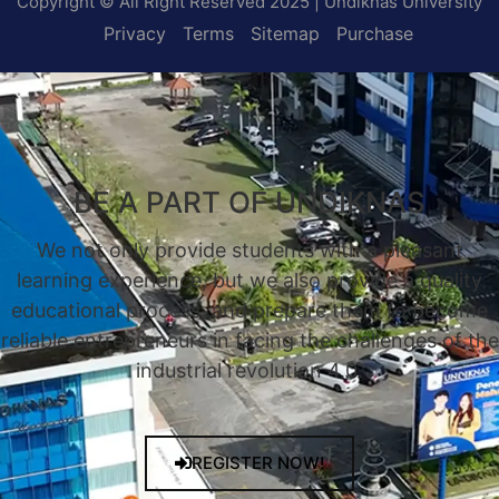
Copyright © All Right Reserved 2025 | Undiknas University
Privacy
Terms
Sitemap
Purchase
BE A PART OF UNDIKNAS
We not only provide students with a pleasant
learning experience, but we also provide a quality
educational process, and prepare them to become
reliable entrepreneurs in facing the challenges of the
industrial revolution 4.0.
REGISTER NOW!