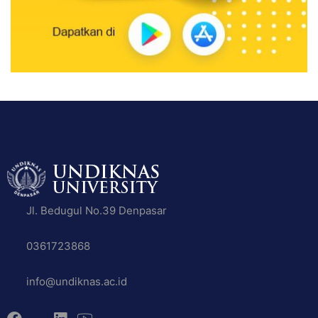
Jl. Bedugul No.39 Denpasar
0361723868
info@undiknas.ac.id