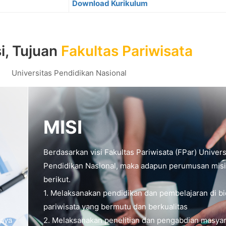
Download Kurikulum
si, Tujuan
Fakultas Pariwisata
Universitas Pendidikan Nasional
MISI
Berdasarkan visi Fakultas Pariwisata (FPar) Univers
Pendidikan Nasional, maka adapun perumusan misi
berikut.
1. Melaksanakan pendidikan dan pembelajaran di b
pariwisata yang bermutu dan berkualitas
daya
2. Melaksanakan penelitian dan pengabdian masyar