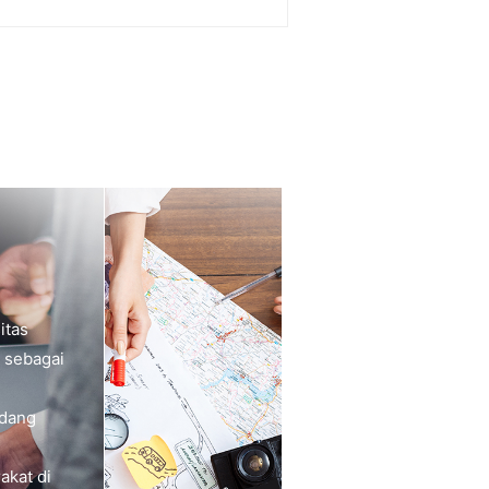
itas
 sebagai
idang
akat di