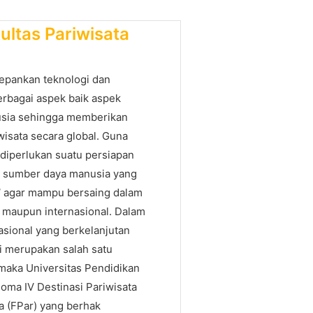
kultas Pariwisata
depankan teknologi dan
berbagai aspek baik aspek
sia sehingga memberikan
isata secara global. Guna
diperlukan suatu persiapan
 sumber daya manusia yang
l
agar mampu bersaing dalam
al maupun internasional. Dalam
ional yang berkelanjutan
li merupakan salah satu
 maka Universitas Pendidikan
loma IV Destinasi Pariwisata
a (FPar) yang berhak