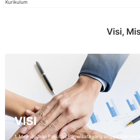
Kurikulum
Visi, Mi
VISI
1. Mewujudkan Fakultas Pariwisata yang unggul dan ber