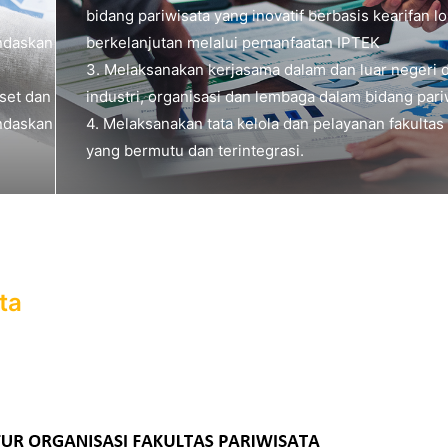
bidang pariwisata yang inovatif berbasis kearifan l
ndaskan
berkelanjutan melalui pemanfaatan IPTEK
3. Melaksanakan kerjasama dalam dan luar negeri
iset dan
industri, organisasi dan lembaga dalam bidang pari
ndaskan
4. Melaksanakan tata kelola dan pelayanan fakultas
yang bermutu dan terintegrasi.
ta