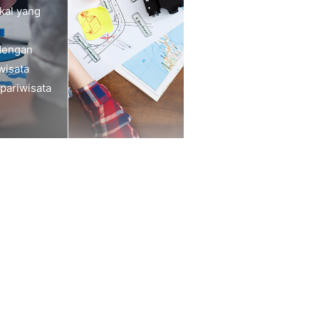
okal yang
 dengan
wisata
 pariwisata