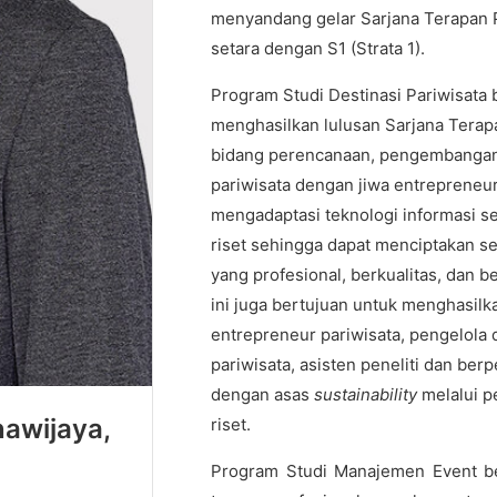
menyandang gelar Sarjana Terapan Pa
setara dengan S1 (Strata 1).
Program Studi Destinasi Pariwisata 
menghasilkan lulusan Sarjana Terapan
bidang perencanaan, pengembangan 
pariwisata dengan jiwa entreprene
mengadaptasi teknologi informasi se
riset sehingga dapat menciptakan se
yang profesional, berkualitas, dan b
ini juga bertujuan untuk menghasilk
entrepreneur pariwisata, pengelola d
pariwisata, asisten peneliti dan be
dengan asas
sustainability
melalui p
nawijaya,
riset.
Program Studi Manajemen Event be