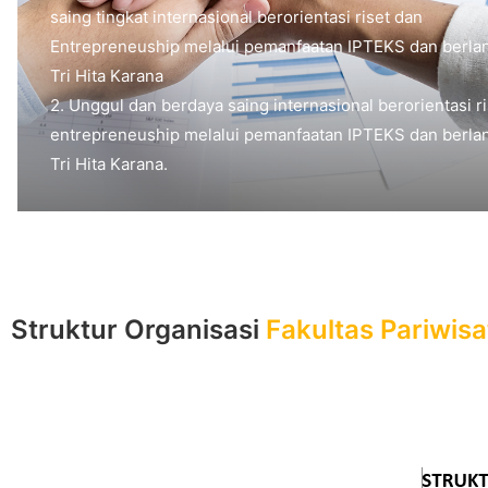
saing tingkat internasional berorientasi riset dan
Entrepreneuship melalui pemanfaatan IPTEKS dan berla
Tri Hita Karana
2. Unggul dan berdaya saing internasional berorientasi r
entrepreneuship melalui pemanfaatan IPTEKS dan berla
Tri Hita Karana.
Struktur Organisasi
Fakultas Pariwisa