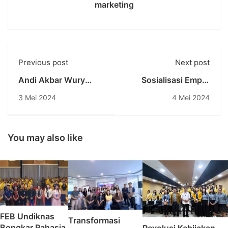
marketing
Previous post
Next post
Andi Akbar Wury
Sosialisasi Empat
Mahasiswa Undiknas
Konsensus Bangsa
3 Mei 2024
4 Mei 2024
Raih Prestasi di Ajang
Bersama Made
Internasional
Mangku Pastika di
Universitas
Pendidikan Nasional
You may also like
FEB Undiknas
Transformasi
Bongkar Rahasia
Revolusi Kebijakan