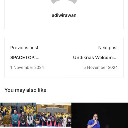
adiwirawan
Previous post
Next post
SPACETOP:
Undiknas Welcomes
Redefining Portable
ASIA Exchange
1 November 2024
5 November 2024
Computing Through
Program: Bali Beyond
Augmented Reality
Borders for Enriching
Cross-Cultural
Learning Experience
You may also like