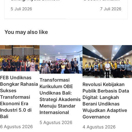
Denpasar dan
Undiknas Lolos Hibah
5 Juli 2026
7 Juli 2026
Universitas
Riset
Pendidikan Nasional
Kemendiktisaintek
2026
You may also like
FEB Undiknas
Transformasi
Bongkar Rahasia
Revolusi Kebijakan
Kurikulum OBE
Sukses
Publik Berbasis Data
Undiknas Bali:
Transformasi
Digital: Langkah
Strategi Akademis
Ekonomi Era
Berani Undiknas
Menuju Standar
Industri 5.0 di
Wujudkan Adaptive
Internasional
Bali
Governance
5 Agustus 2026
6 Agustus 2026
4 Agustus 2026