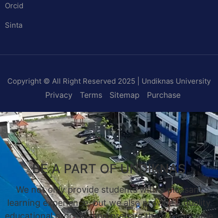
Orcid
Sinta
Copyright © All Right Reserved 2025 | Undiknas University
Privacy
Terms
Sitemap
Purchase
BE A PART OF UNDIKNAS
We not only provide students with a pleasant
learning experience, but we also provide a quality
educational process, and prepare them to become