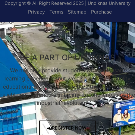
Copyright © All Right Reserved 2025 | Undiknas University
Privacy
Terms
Sitemap
Purchase
BE A PART OF UNDIKNAS
We not only provide students with a pleasant
learning experience, but we also provide a quality
educational process, and prepare them to become
reliable entrepreneurs in facing the challenges of the
industrial revolution 4.0.
REGISTER NOW!