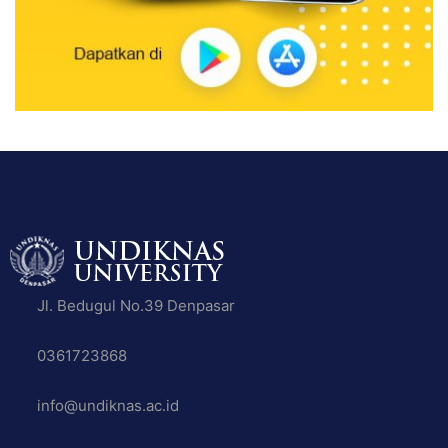
Jl. Bedugul No.39 Denpasar
0361723868
info@undiknas.ac.id