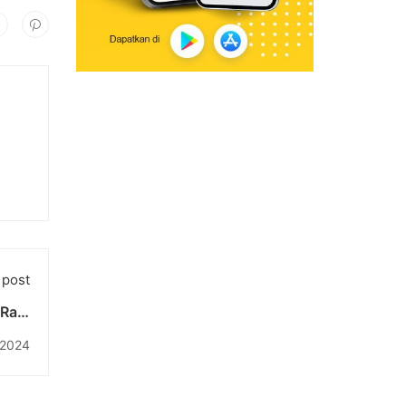
 post
Raih
 Arts
 2024
ames