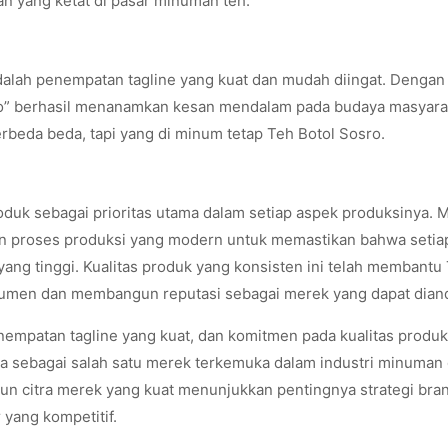
n yang ketat di pasar minuman teh.
dalah penempatan tagline yang kuat dan mudah diingat. Dengan 
o” berhasil menanamkan kesan mendalam pada budaya masyara
rbeda beda, tapi yang di minum tetap Teh Botol Sosro.
oduk sebagai prioritas utama dalam setiap aspek produksinya. 
n proses produksi yang modern untuk memastikan bahwa setia
ang tinggi. Kualitas produk yang konsisten ini telah membantu
men dan membangun reputasi sebagai merek yang dapat diand
nempatan tagline yang kuat, dan komitmen pada kualitas produ
ya sebagai salah satu merek terkemuka dalam industri minuman 
n citra merek yang kuat menunjukkan pentingnya strategi bra
yang kompetitif.