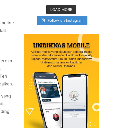
LOAD MORE
Follow on Instagram
tagline
kat
Mereka
p
 Teh
alkan.
k yang
di
nding