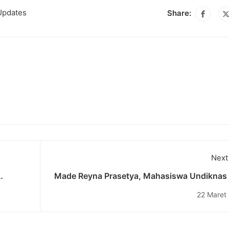
Updates
Share:
Next
Made Reyna Prasetya, Mahasiswa Undiknas 
dan
Medali Perunggu di International Thai Martial
22 Maret
G