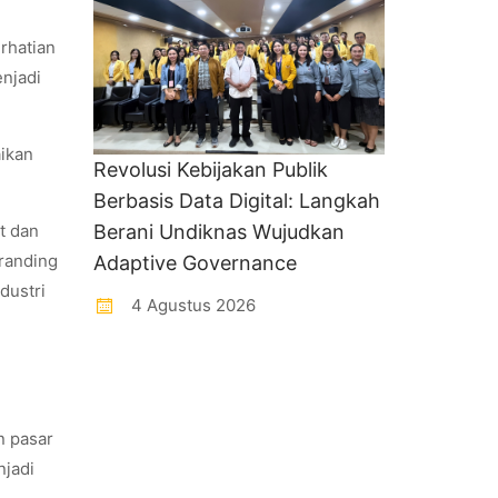
.
rhatian
enjadi
ikan
Revolusi Kebijakan Publik
Berbasis Data Digital: Langkah
t dan
Berani Undiknas Wujudkan
branding
Adaptive Governance
dustri
4 Agustus 2026
n pasar
njadi