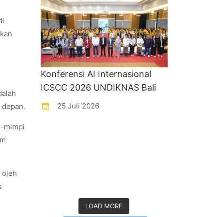
di
skan
Konferensi AI Internasional
ICSCC 2026 UNDIKNAS Bali
dalah
25 Juli 2026
a depan.
i-mimpi
am
 oleh
s
LOAD MORE