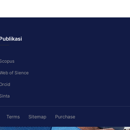
Publikasi
Scopus
Web of Sience
Orcid
Sinta
Terms
Sitemap
Purchase