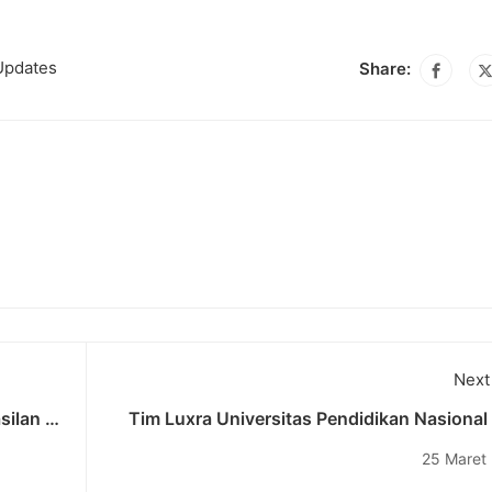
Updates
Share:
Next
ilan di
Tim Luxra Universitas Pendidikan Nasional
asi
Juara Umum dalam Event E-Sport Univers
25 Maret