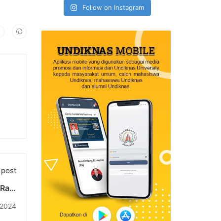
Follow on Instagram
 post
 Raih
itas
 2024