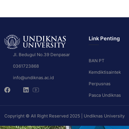
Link Penting
Jl. Bedugul No.39 Denpasar
BAN PT
0361723868
Kemdiktisaintek
info@undiknas.ac.id
Perpusnas
Pasca Undiknas
Copyright © All Right Reserved 2025 | Undiknas University