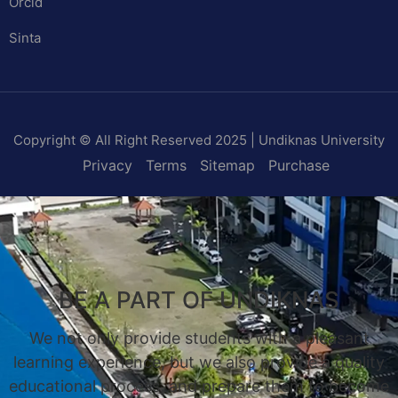
Orcid
Sinta
Copyright © All Right Reserved 2025 | Undiknas University
Privacy
Terms
Sitemap
Purchase
BE A PART OF UNDIKNAS
We not only provide students with a pleasant
learning experience, but we also provide a quality
educational process, and prepare them to become