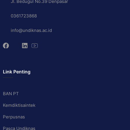
Jl. Bedugul No.39 Denpasar
0361723868
info@undiknas.ac.id
Link Penting
BAN PT
Kemdiktisaintek
Perpusnas
Pasca Undiknas