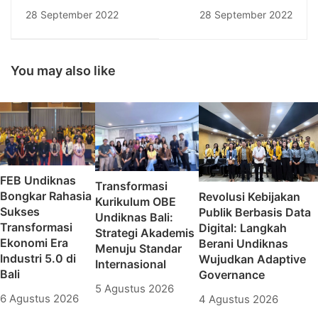
Attacks Remind Us Of
Build The Second Toll
28 September 2022
28 September 2022
The Importance Of
Road In Bali:
Keeping Private Data
Gilimanuk Toll –
Secure
Perspective From The
Academician Side
You may also like
FEB Undiknas
Transformasi
Bongkar Rahasia
Revolusi Kebijakan
Kurikulum OBE
Sukses
Publik Berbasis Data
Undiknas Bali:
Transformasi
Digital: Langkah
Strategi Akademis
Ekonomi Era
Berani Undiknas
Menuju Standar
Industri 5.0 di
Wujudkan Adaptive
Internasional
Bali
Governance
5 Agustus 2026
6 Agustus 2026
4 Agustus 2026