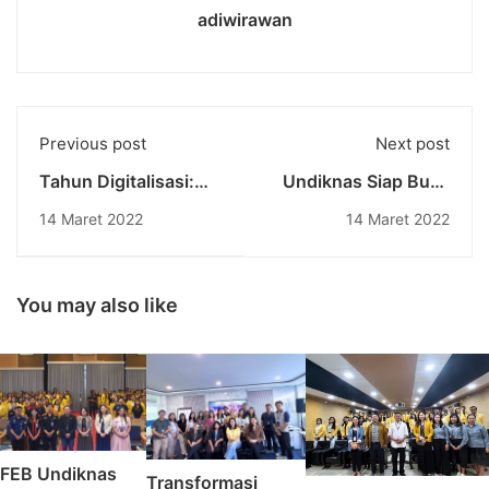
adiwirawan
Previous post
Next post
Tahun Digitalisasi:
Undiknas Siap Buka
Milestone Undiknas
Program Studi Doktor
14 Maret 2022
14 Maret 2022
Sejalan Dengan
Pertama: Tim
Program Sustainable
Evaluator Dikti
Development Goals
Terpukau dengan
(SDGs)
Kesiapan Undiknas
You may also like
FEB Undiknas
Transformasi