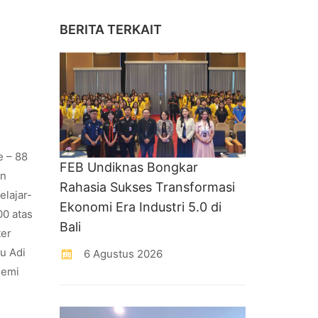
BERITA TERKAIT
e – 88
FEB Undiknas Bongkar
an
Rahasia Sukses Transformasi
elajar-
Ekonomi Era Industri 5.0 di
00 atas
Bali
ter
u Adi
6 Agustus 2026
demi