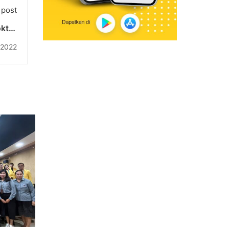
 post
ktor
engan
 2022
knas