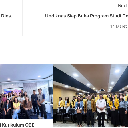
Next
 Dies
Undiknas Siap Buka Program Studi Do
e and
Pertama: Tim Evaluator Dikti Terpukau d
14 Maret
Kesiapan Undi
i Kurikulum OBE