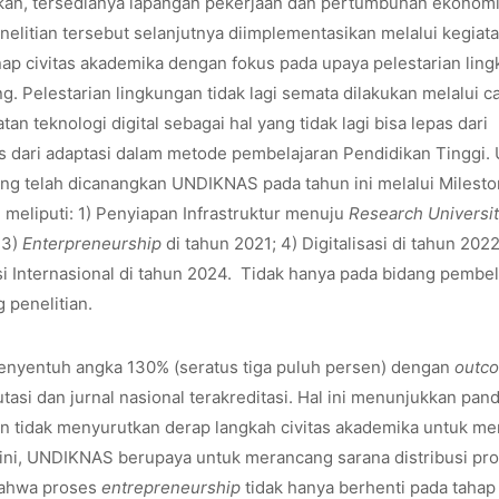
ikan, tersedianya lapangan pekerjaan dan pertumbuhan ekonomi
 penelitian tersebut selanjutnya diimplementasikan melalui kegiat
p civitas akademika dengan fokus pada upaya pelestarian lin
. Pelestarian lingkungan tidak lagi semata dilakukan melalui c
 teknologi digital sebagai hal yang tidak lagi bisa lepas dari
pas dari adaptasi dalam metode pembelajaran Pendidikan Tinggi.
yang telah dicanangkan UNDIKNAS pada tahun ini melalui Milest
eliputi: 1) Penyiapan Infrastruktur menuju
Research Universi
 3)
Enterpreneurship
di tahun 2021; 4) Digitalisasi di tahun 2022
asi Internasional di tahun 2024. Tidak hanya pada bidang pembel
 penelitian.
 menyentuh angka 130% (seratus tiga puluh persen) dengan
outc
utasi dan jurnal nasional terakreditasi. Hal ini menunjukkan pan
mun tidak menyurutkan derap langkah civitas akademika untuk men
si ini, UNDIKNAS berupaya untuk merancang sarana distribusi pr
 bahwa proses
entrepreneurship
tidak hanya berhenti pada tahap