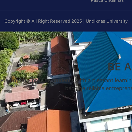
Pasca Undiknas
Copyright © All Right Reserved 2025 | Undiknas University
BE 
We not only provide students with a pleasant learnin
become reliable entrepreneu