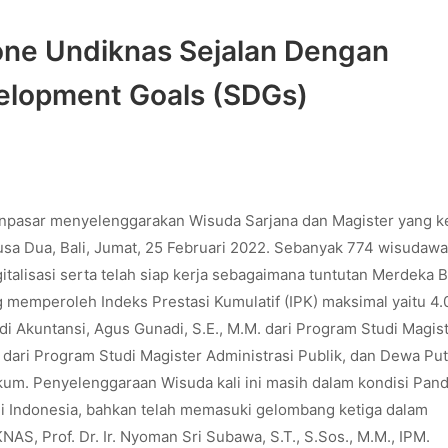
stone Undiknas Sejalan Dengan
elopment Goals (SDGs)
npasar menyelenggarakan Wisuda Sarjana dan Magister yang k
sa Dua, Bali, Jumat, 25 Februari 2022. Sebanyak 774 wisudaw
italisasi serta telah siap kerja sebagaimana tuntutan Merdeka B
emperoleh Indeks Prestasi Kumulatif (IPK) maksimal yaitu 4.
udi Akuntansi, Agus Gunadi, S.E., M.M. dari Program Studi Magis
dari Program Studi Magister Administrasi Publik, dan Dewa Put
ukum. Penyelenggaraan Wisuda kali ini masih dalam kondisi Pan
 di Indonesia, bahkan telah memasuki gelombang ketiga dalam
S, Prof. Dr. Ir. Nyoman Sri Subawa, S.T., S.Sos., M.M., IPM.