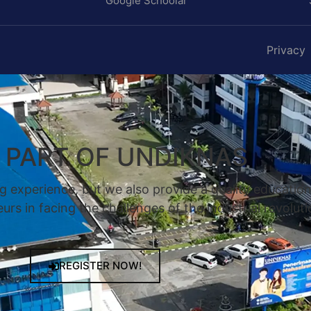
Google Schoolar
Privacy
A PART OF UNDIKNAS
g experience, but we also provide a quality educatio
rs in facing the challenges of the industrial revoluti
REGISTER NOW!