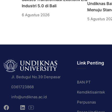
Undiknas Bal
Industri 5.0 di Bali
Menuju Stand
6 Agustus 2026
5 Agustus 20
Link Penting
Jl. Bedugul No.39 Denpasar
BAN PT
0361723868
Kemdiktisaintek
info@undiknas.ac.id
Perpusnas