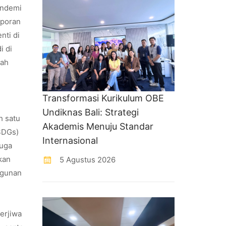
andemi
aporan
nti di
i di
lah
Transformasi Kurikulum OBE
Undiknas Bali: Strategi
h satu
Akademis Menuju Standar
SDGs)
Internasional
juga
kan
5 Agustus 2026
ngunan
erjiwa