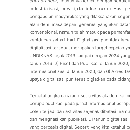
entrepreneur
, khususnya terkait dengan pendid
industrialisasi, inovasi, dan infrastruktur. Hasil
pengabdian masyarakat yang dilaksanakan segena
alam demi masa depan, generasi yang akan datang
konvensional, namun telah masuk pada pemanfaatan
kehidupan sehari-hari. Digitalisasi pun tidak le
digitalisasi tersebut merupakan target capaian 
UNDIKNAS sejak 2019 sampai dengan 2024 yang m
tahun 2019; 2) Riset dan Publikasi di tahun 2020;
Internasionalisasi di tahun 2023; dan 6) Akredit
upaya digitalisasi pun terus digiatkan pada bidang
Tercatat angka capaian riset civitas akademika
berupa publikasi pada jurnal internasional berep
boleh terjadi dan aktivitas sejenak dibatasi, na
dan menghasilkan publikasi. Di tahun digitalisa
yang berbasis digital. Seperti yang kita ketahui