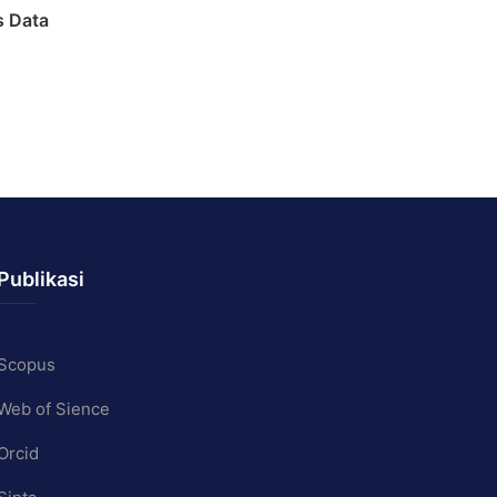
s Data
Publikasi
Scopus
Web of Sience
Orcid