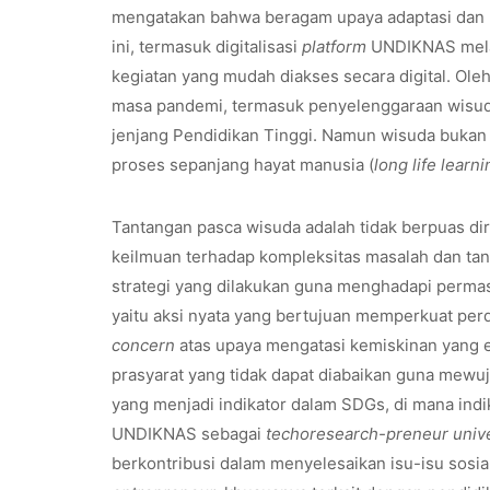
mengatakan bahwa beragam upaya adaptasi dan n
ini, termasuk digitalisasi
platform
UNDIKNAS melalu
kegiatan yang mudah diakses secara digital. Ole
masa pandemi, termasuk penyelenggaraan wisuda
jenjang Pendidikan Tinggi. Namun wisuda bukan b
proses sepanjang hayat manusia (
long life learni
Tantangan pasca wisuda adalah tidak berpuas dir
keilmuan terhadap kompleksitas masalah dan tan
strategi yang dilakukan guna menghadapi perma
yaitu aksi nyata yang bertujuan memperkuat per
concern
atas upaya mengatasi kemiskinan yang e
prasyarat yang tidak dapat diabaikan guna mew
yang menjadi indikator dalam SDGs, di mana ind
UNDIKNAS sebagai
techoresearch-preneur unive
berkontribusi dalam menyelesaikan isu-isu sosia