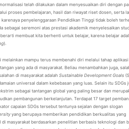
ormalisasi telah dilakukan dalam menyesuaikan diri dengan p
i proses pembelajaran, hasil dan riwayat riset dosen, serta l
h karenaya penyelenggaraan Pendidikan Tinggi tidak boleh terhe
 sebagai seremoni atas prestasi akademik menyelesaikan stud
erarti membuat kita berhenti untuk belajar, karena belajar ada
ng
).
i melainkan mampu terus membenahi diri melalui tahap aplikasi
tangan yang ada di masyarakat. Beliau menambahkan juga, sala
salahan di masyarakat adalah
Sustainable Development Goals
(
damaian universal dalam kebebasan yang luas. Selain itu SDGs 
kstrim sebagai tantangan global yang paling besar dan merupa
ujudkan pembangunan berkelanjutan. Terdapat 17 target pemba
ikator capaian SDGs tersebut tentunya sejalan dengan slogan
rsity
yang berupaya memberikan pendidikan berkualitas yang
l di masyarakat berdasarkan penelitian berbasis teknologi dan b