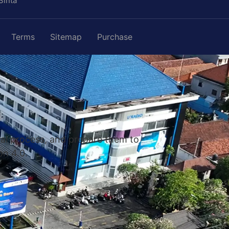
Sinta
Terms
Sitemap
Purchase
nal process, and prepare them to
on 4.0.