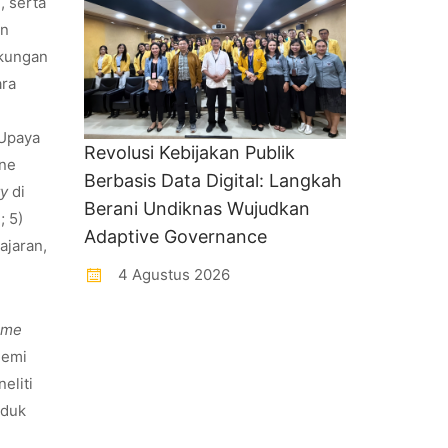
, serta
an
gkungan
ara
 Upaya
Revolusi Kebijakan Publik
one
Berbasis Data Digital: Langkah
ty
di
Berani Undiknas Wujudkan
; 5)
Adaptive Governance
ajaran,
4 Agustus 2026
ome
demi
eliti
oduk