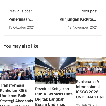
Previous post
Next post
Penerimaan
Kunjungan Kedutaan
Mahasiswa Baru
Besar Australia ke
15 Oktober 2021
18 November 2021
Program Studi
Undiknas University
Program Profesi
Insinyur (PS PPI)
Undiknas
You may also like
Konferensi AI
Transformasi
Internasional
Revolusi Kebijakan
Kurikulum OBE
ICSCC 2026
Publik Berbasis Data
Undiknas Bali:
UNDIKNAS Bali
Digital: Langkah
Strategi Akademis
Berani Undiknas
25 Juli 2026
Menuju Standar