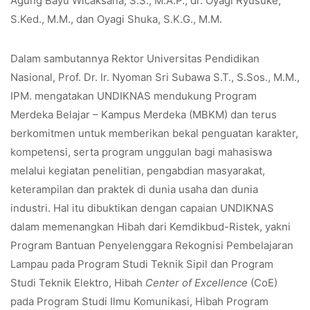
Agung Bayu Wicaksana, S.S., M.A.P., dr. Oyagi Ryusuke,
S.Ked., M.M., dan Oyagi Shuka, S.K.G., M.M.
Dalam sambutannya Rektor Universitas Pendidikan
Nasional, Prof. Dr. Ir. Nyoman Sri Subawa S.T., S.Sos., M.M.,
IPM. mengatakan UNDIKNAS mendukung Program
Merdeka Belajar – Kampus Merdeka (MBKM) dan terus
berkomitmen untuk memberikan bekal penguatan karakter,
kompetensi, serta program unggulan bagi mahasiswa
melalui kegiatan penelitian, pengabdian masyarakat,
keterampilan dan praktek di dunia usaha dan dunia
industri. Hal itu dibuktikan dengan capaian UNDIKNAS
dalam memenangkan Hibah dari Kemdikbud-Ristek, yakni
Program Bantuan Penyelenggara Rekognisi Pembelajaran
Lampau pada Program Studi Teknik Sipil dan Program
Studi Teknik Elektro, Hibah
Center of Excellence
(CoE)
pada Program Studi Ilmu Komunikasi, Hibah Program