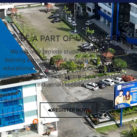
BE A PART OF UNDIKNAS
We not only provide students with a pleasant
learning experience, but we also provide a quality
educational process, and prepare them to become
reliable entrepreneurs in facing the challenges of the
industrial revolution 4.0.
REGISTER NOW!