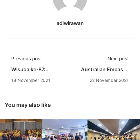
adiwirawan
Previous post
Next post
Wisuda ke-87:
Australian Embassy
Undiknas, Fasilitasi
Visit to Undiknas
18 November 2021
22 November 2021
Sistem Perkuliahan
University
Hybrid Learning
dengan Smart
Classroom
You may also like