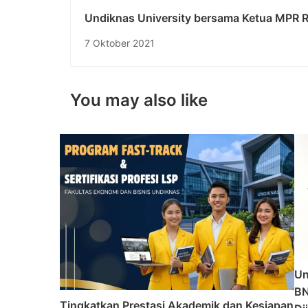
Undiknas University bersama Ketua MPR R
Sosialisasikan Emapt Pilar, Pertebal Nilai-N
7 Oktober 2021
Kebangsaan, Kuatkan Gotong Royong Had
Pandemi
You may also like
Un
BN
Tingkatkan Prestasi Akademik dan Kesiapan