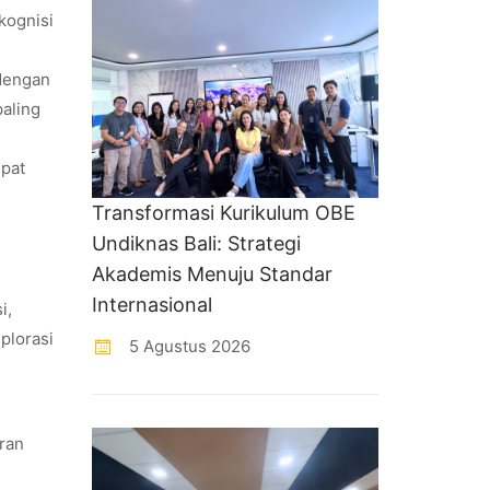
kognisi
 dengan
paling
mpat
Transformasi Kurikulum OBE
Undiknas Bali: Strategi
Akademis Menuju Standar
Internasional
i,
plorasi
5 Agustus 2026
ran