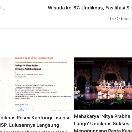
I
Wisuda ke-87: Undiknas, Fasilitasi S
ilai
Perkuliahan Hybrid Learning dengan S
15 Oktober
api
Class
Mahakarya ‘Nitya Prabha 
diknas Resmi Kantongi Lisensi
Lango’ Undiknas Sukses
SP, Lulusannya Langsung
Mengguncang Pesta Kesen