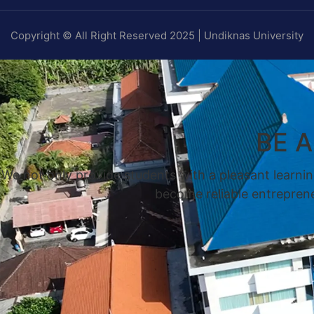
Copyright © All Right Reserved 2025 | Undiknas University
BE 
We not only provide students with a pleasant learnin
become reliable entrepreneu