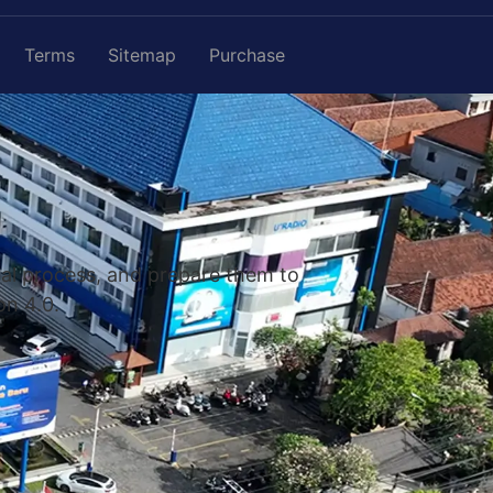
Terms
Sitemap
Purchase
nal process, and prepare them to
on 4.0.