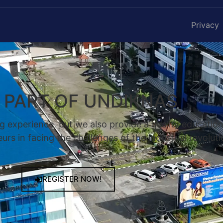
Privacy
A PART OF UNDIKNAS
g experience, but we also provide a quality educatio
rs in facing the challenges of the industrial revoluti
REGISTER NOW!