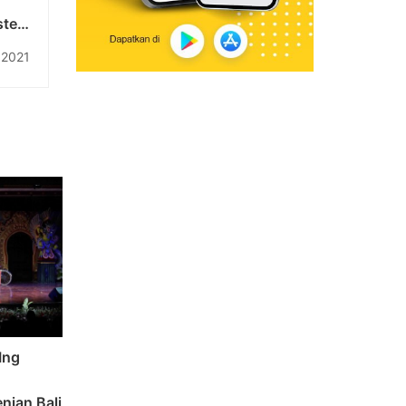
istem
mart
 2021
room
Ing
ian Bali