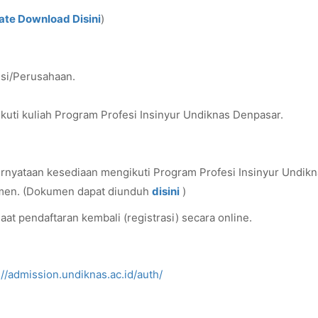
ate Download Disini
)
nsi/Perusahaan.
uti kuliah Program Profesi Insinyur Undiknas Denpasar.
ernyataan kesediaan mengikuti Program Profesi Insinyur Undik
umen. (Dokumen dapat diunduh
disini
)
aat pendaftaran kembali (registrasi) secara online.
://admission.undiknas.ac.id/auth/