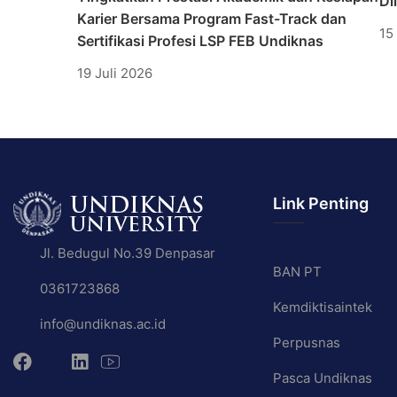
Di
Karier Bersama Program Fast-Track dan
15
Sertifikasi Profesi LSP FEB Undiknas
19 Juli 2026
Link Penting
Jl. Bedugul No.39 Denpasar
BAN PT
0361723868
Kemdiktisaintek
info@undiknas.ac.id
Perpusnas
Pasca Undiknas