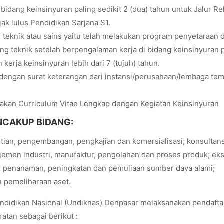
bidang keinsinyuran paling sedikit 2 (dua) tahun untuk Jalur Re
ak lulus Pendidikan Sarjana S1.
g teknik atau sains yaitu telah melakukan program penyetaraan
ang teknik setelah berpengalaman kerja di bidang keinsinyuran 
 kerja keinsinyuran lebih dari 7 (tujuh) tahun.
n dengan surat keterangan dari instansi/perusahaan/lembaga te
kan Curriculum Vitae Lengkap dengan Kegiatan Keinsinyuran
NCAKUP BIDANG:
itian, pengembangan, pengkajian dan komersialisasi; konsultans
jemen industri, manufaktur, pengolahan dan proses produk; eks
n, penanaman, peningkatan dan pemuliaan sumber daya alami;
 pemeliharaan aset.
endidikan Nasional (Undiknas) Denpasar melaksanakan pendafta
an sebagai berikut :