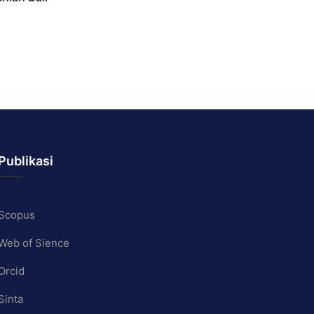
Publikasi
Scopus
Web of Sience
Orcid
Sinta