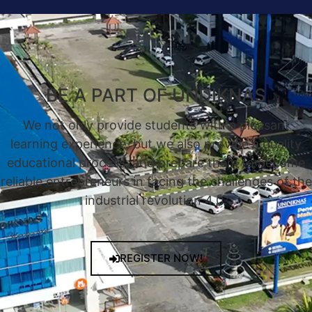
BE A PART OF UNDIKNAS
We not only provide students with a pleasant
learning experience, but we also provide a quality
educational process, and prepare them to become
reliable entrepreneurs in facing the challenges of the
industrial revolution 4.0.
REGISTER NOW!