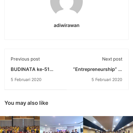
adiwirawan
Previous post
Next post
BUDINATA ke-51
“Entrepreneurship” in
Tahun Hari Pertama
Asia by Anselm
5 Februari 2020
5 Februari 2020
Gelar Lomba E-Sport
Vermuelen
Mobile Legends
Competition
You may also like