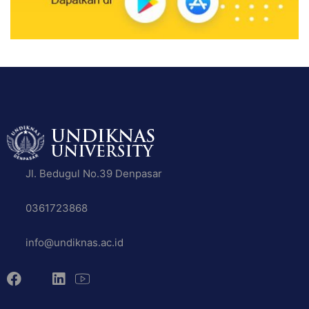
Jl. Bedugul No.39 Denpasar
0361723868
info@undiknas.ac.id