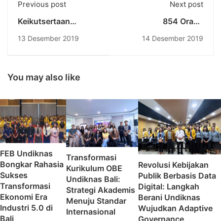
Previous post
Next post
Keikutsertaan
854 Orang
Perwakilan
Mahasiswa diberikan
13 Desember 2019
14 Desember 2019
Mahasiswi
Pembekalan KKN PKL
Administrasi Negara
Undiknas Dalam
Kegiatan “12th Bali
You may also like
Democracy Forum” &
“3rd Bali Democracy
Students
Conference”
FEB Undiknas
Transformasi
Bongkar Rahasia
Revolusi Kebijakan
Kurikulum OBE
Sukses
Publik Berbasis Data
Undiknas Bali:
Transformasi
Digital: Langkah
Strategi Akademis
Ekonomi Era
Berani Undiknas
Menuju Standar
Industri 5.0 di
Wujudkan Adaptive
Internasional
Bali
Governance