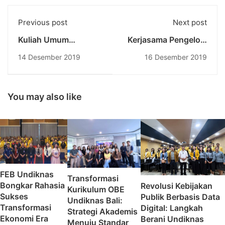
Previous post
Next post
Kuliah Umum
Kerjasama Pengelola
Metodologi dan
Jurnal Ilmiah
14 Desember 2019
16 Desember 2019
Statistik
Dinamika Sosial
Undiknas dengan
Pengelola Jurnal
Bisnis & Birokrasi
You may also like
Universitas Indonesia
FEB Undiknas
Transformasi
Bongkar Rahasia
Revolusi Kebijakan
Kurikulum OBE
Sukses
Publik Berbasis Data
Undiknas Bali:
Transformasi
Digital: Langkah
Strategi Akademis
Ekonomi Era
Berani Undiknas
Menuju Standar