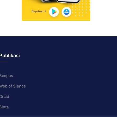
Publikasi
Scopus
Web of Sience
Orcid
Sinta