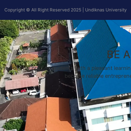
Copyright © All Right Reserved 2025 | Undiknas University
BE 
We not only provide students with a pleasant learnin
become reliable entrepreneu