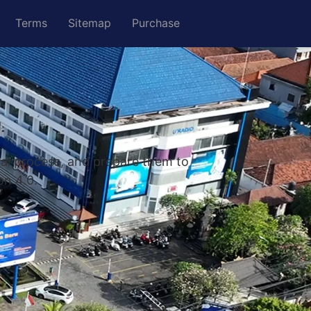
Terms
Sitemap
Purchase
nal process, and prepare them to
on 4.0.