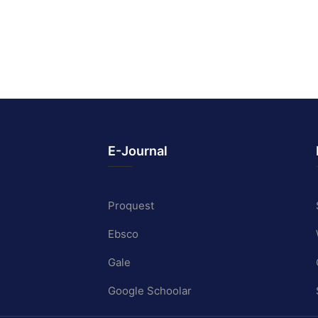
E-Journal
Proquest
Ebsco
Gale
Google Schoolar