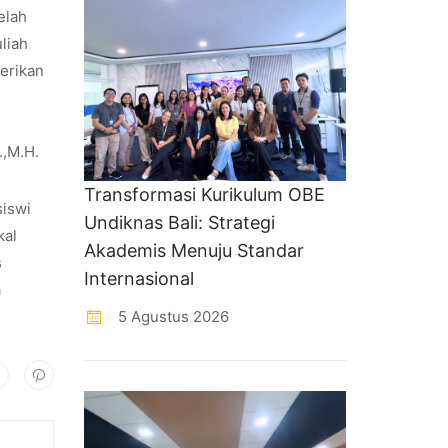
elah
liah
berikan
.,M.H.
Transformasi Kurikulum OBE
iswi
Undiknas Bali: Strategi
kal
Akademis Menuju Standar
s
Internasional
a
5 Agustus 2026