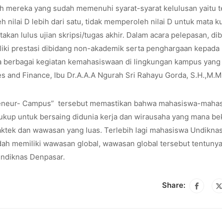
ah mereka yang sudah memenuhi syarat-syarat kelulusan yaitu t
ilai D lebih dari satu, tidak memperoleh nilai D untuk mata ku
kan lulus ujian skripsi/tugas akhir. Dalam acara pelepasan, di
ki prestasi dibidang non-akademik serta penghargaan kepada
da berbagai kegiatan kemahasiswaan di lingkungan kampus yang
s and Finance, Ibu Dr.A.A.A Ngurah Sri Rahayu Gorda, S.H.,M.M
reneur- Campus” tersebut memastikan bahwa mahasiswa-mahas
 cukup untuk bersaing didunia kerja dan wirausaha yang mana be
raktek dan wawasan yang luas. Terlebih lagi mahasiswa Undikna
ah memiliki wawasan global, wawasan global tersebut tentuny
Undiknas Denpasar.
Share: