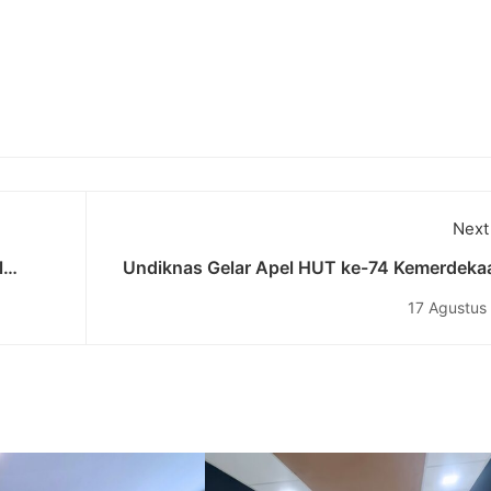
Next
l
Undiknas Gelar Apel HUT ke-74 Kemerdekaa
enial”
dan Pembukaan Student Week 
17 Agustus