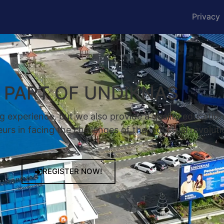
Privacy
A PART OF UNDIKNAS
g experience, but we also provide a quality educatio
rs in facing the challenges of the industrial revoluti
REGISTER NOW!