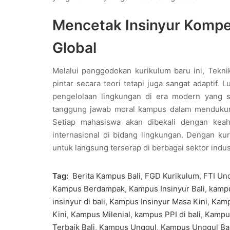
Mencetak Insinyur Kompe
Global
Melalui penggodokan kurikulum baru ini, Tekn
pintar secara teori tetapi juga sangat adaptif
pengelolaan lingkungan di era modern yang 
tanggung jawab moral kampus dalam mendukung 
Setiap mahasiswa akan dibekali dengan keah
internasional di bidang lingkungan. Dengan kur
untuk langsung terserap di berbagai sektor indust
Tag:
Berita Kampus Bali
,
FGD Kurikulum
,
FTI Un
Kampus Berdampak
,
Kampus Insinyur Bali
,
kamp
insinyur di bali
,
Kampus Insinyur Masa Kini
,
Kamp
Kini
,
Kampus Milenial
,
kampus PPI di bali
,
Kampu
Terbaik Bali
,
Kampus Unggul
,
Kampus Unggul Bal