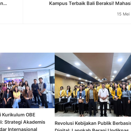
an
Kampus Terbaik Bali Beraksi! Mahas
okrasi
Undiknas Unggul Telak dalam Persai
15 Mei
Informasi
i Kurikulum OBE
i: Strategi Akademis
Revolusi Kebijakan Publik Berbasi
ar Internasional
Digital: Langkah Berani Undiknas