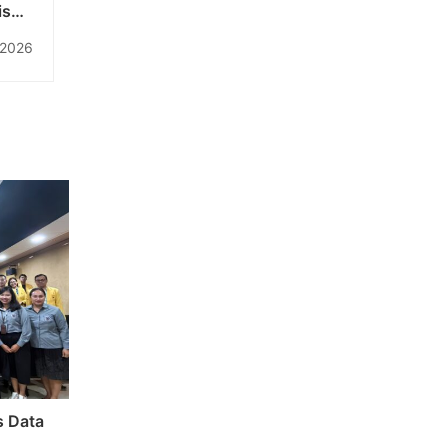
iswa
ngan
 2026
 Obat
s Data