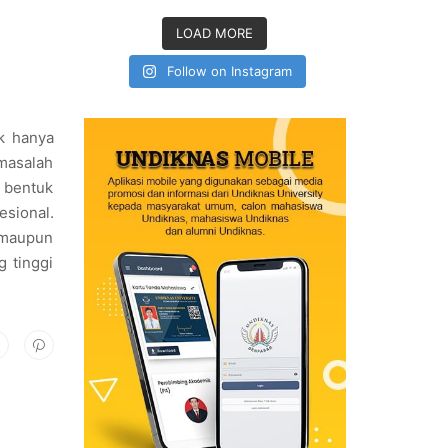
LOAD MORE
Follow on Instagram
k hanya
 masalah
 bentuk
sional.
 maupun
g tinggi