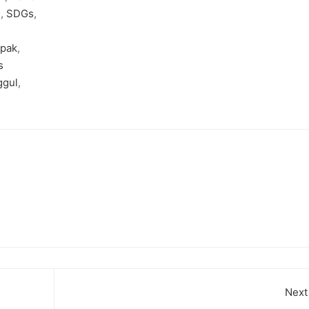
h
,
SDGs
,
pak
,
s
ggul
,
Next