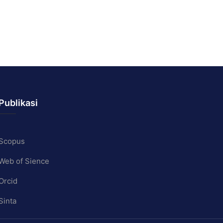
Publikasi
Scopus
Web of Sience
Orcid
Sinta