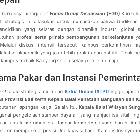
baru saja menggelar
Focus Group Discussion
(FGD)
Kurikul
h strategis ini dilakukan untuk memastikan bahwa Undiknas 
didikan yang selaras dengan dinamika industri global sa
butuhan
profesi serta prinsip pembangunan berkelanjutan
y
. Melalui diskusi intensif tersebut, kampus berkomitmen m
atan akademik yang jauh lebih praktis dan solutif. Tidak he
kampus terbaik Bali yang selalu selangkah lebih maju.
sama Pakar dan Instansi Pemerint
akeholder
strategis mulai dari
Ketua Umum IATPI
hingga jajaran
I Provinsi Bali
serta
Kepala Balai Penataan Bangunan dan 
tuhan lapangan kerja. Selain itu,
Kepala Balai Wilayah Sung
nai pengelolaan sumber daya air yang menjadi isu vital ling
tujuan untuk merumuskan standar kompetensi yang harus dimil
 semakin memperkuat posisi Undiknas sebagai Kampus Insinyur m