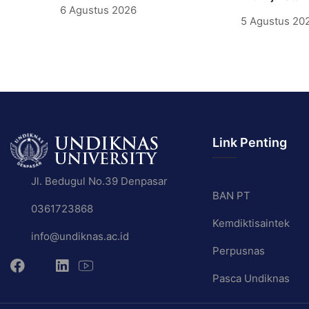
6 Agustus 2026
5 Agustus 20
Link Penting
Jl. Bedugul No.39 Denpasar
BAN PT
0361723868
Kemdiktisaintek
info@undiknas.ac.id
Perpusnas
Pasca Undiknas