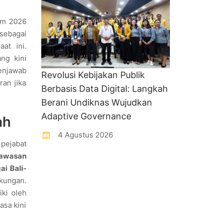
um 2026
sebagai
at ini.
ang kini
enjawab
Revolusi Kebijakan Publik
ran jika
Berbasis Data Digital: Langkah
Berani Undiknas Wujudkan
Adaptive Governance
ah
4 Agustus 2026
 pejabat
Kawasan
ai Bali-
kungan.
iki oleh
asa kini