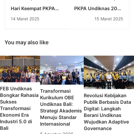
Hari Keempat PKPA
PKPA Undiknas 2025
Undiknas 2025:
Resmi Ditutup,
14 Maret 2025
15 Maret 2025
Perdalam Kompetensi
Mantapkan
Advokat dalam
Pemahaman Calon
Teknik Wawancara,
Advokat dalam Dunia
Kontrak, dan Legal
Praktik Hukum
You may also like
Opinion
FEB Undiknas
Transformasi
Bongkar Rahasia
Revolusi Kebijakan
Kurikulum OBE
Sukses
Publik Berbasis Data
Undiknas Bali:
Transformasi
Digital: Langkah
Strategi Akademis
Ekonomi Era
Berani Undiknas
Menuju Standar
Industri 5.0 di
Wujudkan Adaptive
Internasional
Bali
Governance