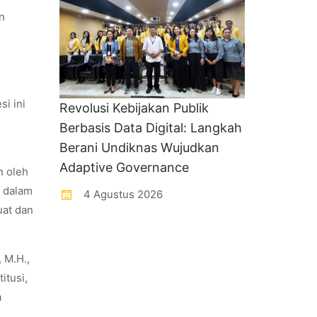
n
si ini
Revolusi Kebijakan Publik
Berbasis Data Digital: Langkah
Berani Undiknas Wujudkan
Adaptive Governance
n oleh
e dalam
4 Agustus 2026
uat dan
 M.H.,
itusi,
a