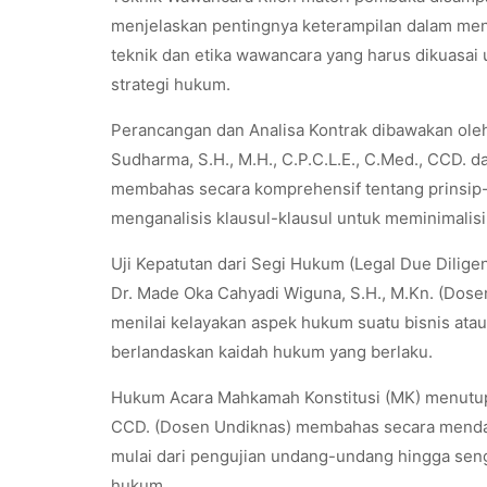
menjelaskan pentingnya keterampilan dalam mengg
teknik dan etika wawancara yang harus dikuasai
strategi hukum.
Perancangan dan Analisa Kontrak dibawakan oleh
Sudharma, S.H., M.H., C.P.C.L.E., C.Med., CCD. dan
membahas secara komprehensif tentang prinsip-
menganalisis klausul-klausul untuk meminimalisi
Uji Kepatutan dari Segi Hukum (Legal Due Dilige
Dr. Made Oka Cahyadi Wiguna, S.H., M.Kn. (Dose
menilai kelayakan aspek hukum suatu bisnis ata
berlandaskan kaidah hukum yang berlaku.
Hukum Acara Mahkamah Konstitusi (MK) menutup ra
CCD. (Dosen Undiknas) membahas secara mendal
mulai dari pengujian undang-undang hingga seng
hukum.