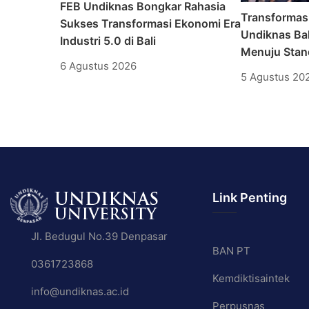
FEB Undiknas Bongkar Rahasia
Transformas
Sukses Transformasi Ekonomi Era
Undiknas Bal
Industri 5.0 di Bali
Menuju Stand
6 Agustus 2026
5 Agustus 20
Link Penting
Jl. Bedugul No.39 Denpasar
BAN PT
0361723868
Kemdiktisaintek
info@undiknas.ac.id
Perpusnas