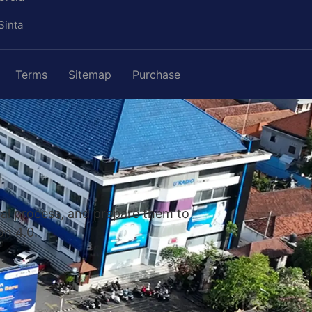
Sinta
Terms
Sitemap
Purchase
nal process, and prepare them to
on 4.0.