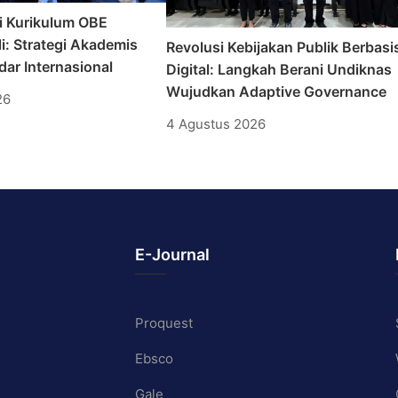
i Kurikulum OBE
i: Strategi Akademis
Revolusi Kebijakan Publik Berbasi
ar Internasional
Digital: Langkah Berani Undiknas
Wujudkan Adaptive Governance
26
4 Agustus 2026
E-Journal
Proquest
Ebsco
Gale