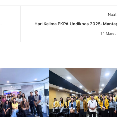
Next
Hari Kelima PKPA Undiknas 2025: Manta
oning
Pemahaman Legal Due Diligence, Mer
14 Maret
Akuisisi, dan Etika Profesi Ad