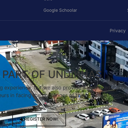
Google Schoolar
Privacy
A PART OF UNDIKNAS
g experience, but we also provide a quality educatio
rs in facing the challenges of the industrial revoluti
REGISTER NOW!