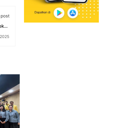
 post
pkan
ger-
 2025
vokat