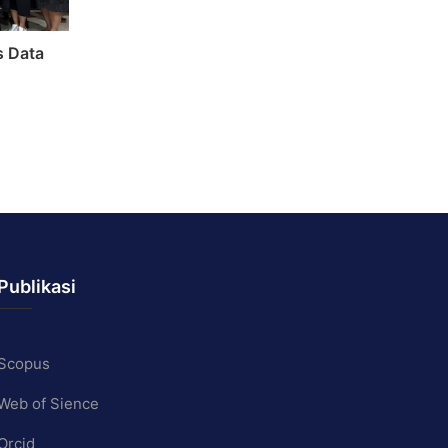
s Data
Publikasi
Scopus
Web of Sience
Orcid