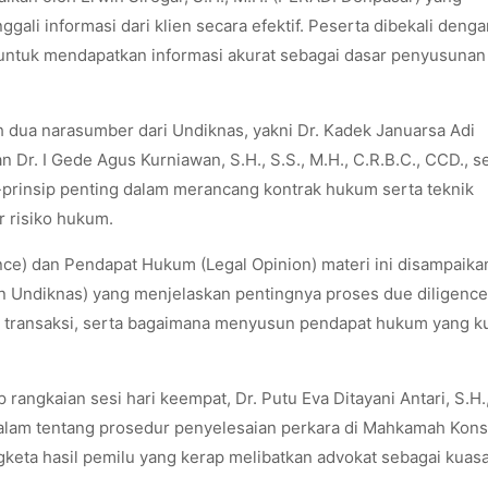
ali informasi dari klien secara efektif. Peserta dibekali denga
 untuk mendapatkan informasi akurat sebagai dasar penyusunan
 dua narasumber dari Undiknas, yakni Dr. Kadek Januarsa Adi
 Dr. I Gede Agus Kurniawan, S.H., S.S., M.H., C.R.B.C., CCD., se
prinsip penting dalam merancang kontrak hukum serta teknik
r risiko hukum.
nce) dan Pendapat Hukum (Legal Opinion) materi ini disampaika
n Undiknas) yang menjelaskan pentingnya proses due diligenc
u transaksi, serta bagaimana menyusun pendapat hukum yang k
ngkaian sesi hari keempat, Dr. Putu Eva Ditayani Antari, S.H.,
am tentang prosedur penyelesaian perkara di Mahkamah Konst
keta hasil pemilu yang kerap melibatkan advokat sebagai kuas