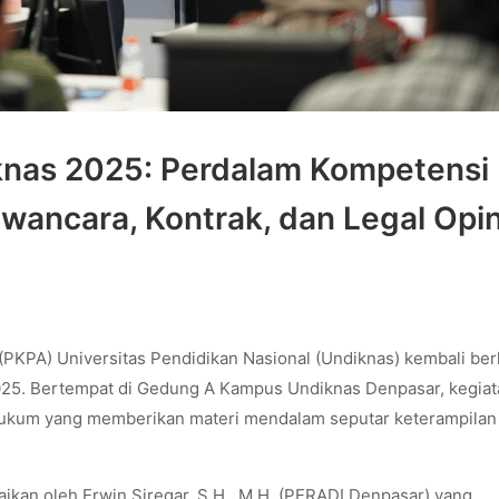
knas 2025: Perdalam Kompetensi
wancara, Kontrak, dan Legal Opi
PKPA) Universitas Pendidikan Nasional (Undiknas) kembali berl
25. Bertempat di Gedung A Kampus Undiknas Denpasar, kegiata
hukum yang memberikan materi mendalam seputar keterampilan 
kan oleh Erwin Siregar, S.H., M.H. (PERADI Denpasar) yang