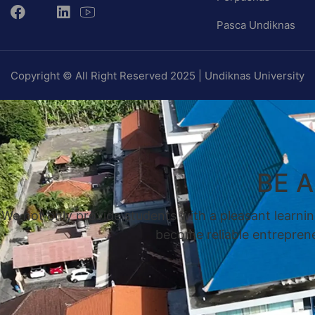
Pasca Undiknas
Copyright © All Right Reserved 2025 | Undiknas University
BE 
We not only provide students with a pleasant learnin
become reliable entrepreneu