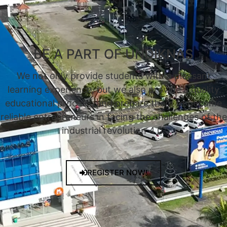
BE A PART OF UNDIKNAS
We not only provide students with a pleasant
learning experience, but we also provide a quality
educational process, and prepare them to become
reliable entrepreneurs in facing the challenges of the
industrial revolution 4.0.
REGISTER NOW!