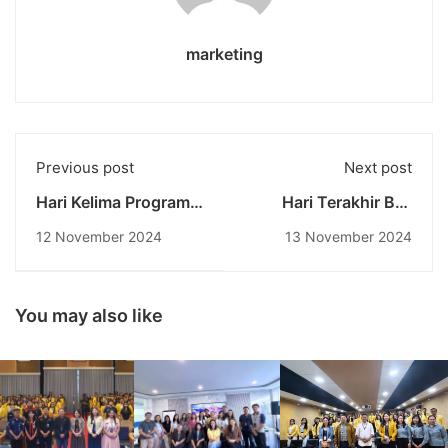
marketing
Previous post
Next post
Hari Kelima Program
Hari Terakhir Bali
Bali Beyond Borders:
Beyond Borders:
12 November 2024
13 November 2024
Belajar Keberlanjutan
Presentasi Final
Lingkungan dan
Proyek Grup dan
Bisnis ASEAN
Penutupan di
Universitas
You may also like
Pendidikan Nasional