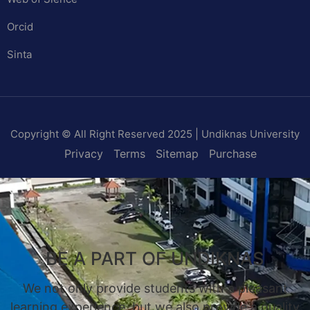
Orcid
Sinta
Copyright © All Right Reserved 2025 | Undiknas University
Privacy
Terms
Sitemap
Purchase
BE A PART OF UNDIKNAS
We not only provide students with a pleasant
learning experience, but we also provide a quality