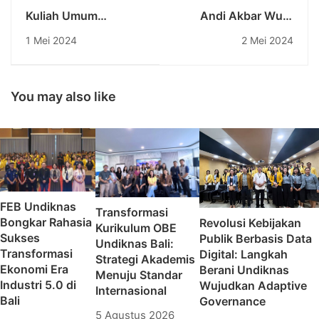
Kuliah Umum
Andi Akbar Wury
Mahasiswa Undiknas
Mahasiswa Undiknas
1 Mei 2024
2 Mei 2024
Bersama Gubernur
Raih Prestasi di Ajang
Bali Bapak I Wayan
Internasional
Koster
You may also like
FEB Undiknas
Transformasi
Bongkar Rahasia
Revolusi Kebijakan
Kurikulum OBE
Sukses
Publik Berbasis Data
Undiknas Bali:
Transformasi
Digital: Langkah
Strategi Akademis
Ekonomi Era
Berani Undiknas
Menuju Standar
Industri 5.0 di
Wujudkan Adaptive
Internasional
Bali
Governance
5 Agustus 2026