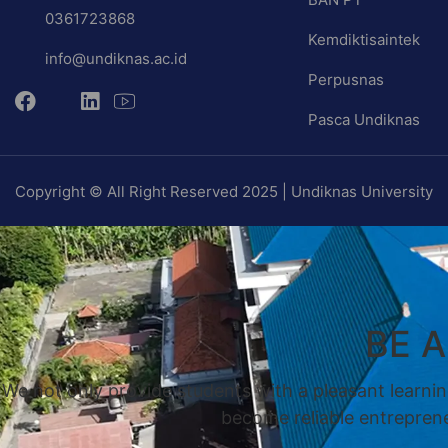
0361723868
Kemdiktisaintek
info@undiknas.ac.id
Perpusnas
Pasca Undiknas
Copyright © All Right Reserved 2025 | Undiknas University
BE 
We not only provide students with a pleasant learnin
become reliable entrepreneu