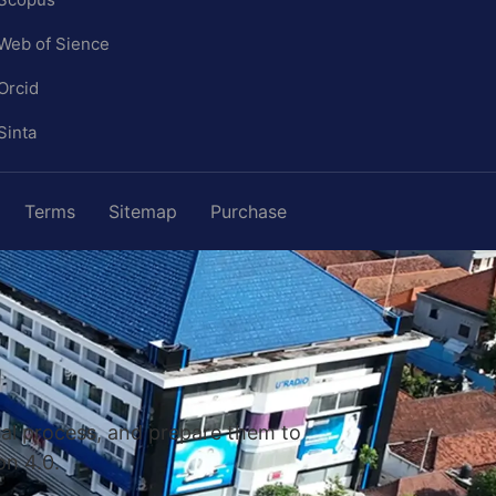
Web of Sience
Orcid
Sinta
Terms
Sitemap
Purchase
nal process, and prepare them to
on 4.0.