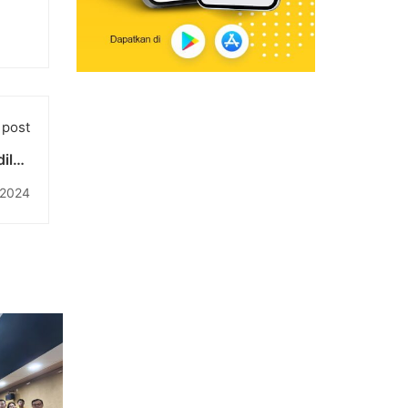
 post
ilah
taran
 2024
itas
buka