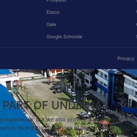
Ebsco
Gale
Google Schoolar
Privacy
A PART OF UNDIKNAS
g experience, but we also provide a quality educatio
rs in facing the challenges of the industrial revoluti