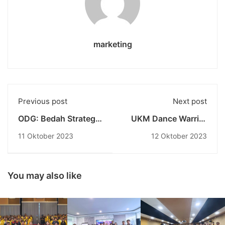
marketing
Previous post
Next post
ODG: Bedah Strategi
UKM Dance Warrior
Marketing Uniknya
Raih Juara I dalam
11 Oktober 2023
12 Oktober 2023
dalam Promosi
Kategori Modern
Pakaian Anak
Dance di
Communication
Vaganza Dance
You may also like
Competition 2023