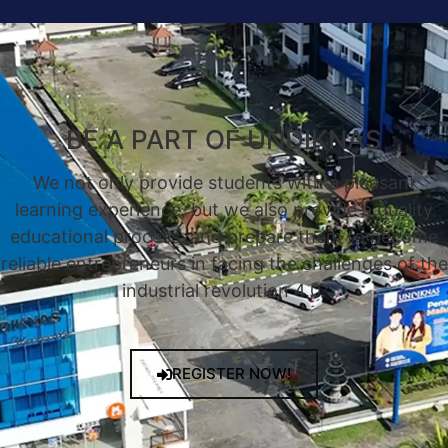
BE A PART OF UNDIKNAS
We not only provide students with a pleasant
learning experience, but we also provide a quality
educational process, and prepare them to become
reliable entrepreneurs in facing the challenges of the
industrial revolution 4.0.
REGISTER NOW!