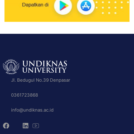
Jl. Bedugul No.39 Denpasar
0361723868
info@undiknas.ac.id