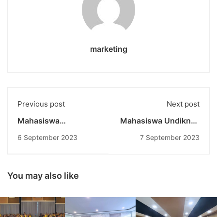
marketing
Previous post
Next post
Mahasiswa
Mahasiswa Undiknas
International Class
Dalam International
6 September 2023
7 September 2023
Undiknas Kembali
Enrichment Program :
Bertandang ke ECU:
Terjun ke Dunia
Pengembangan
Bisnis Bersama ECU
Bisnis di Benua
Australia Day 2
You may also like
Kanguru