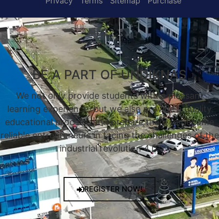
Privacy
Terms
Sitemap
Purchase
BE A PART OF UNDIKNAS
We not only provide students with a pleasant
learning experience, but we also provide a quality
educational process, and prepare them to become
reliable entrepreneurs in facing the challenges of the
industrial revolution 4.0.
REGISTER NOW!