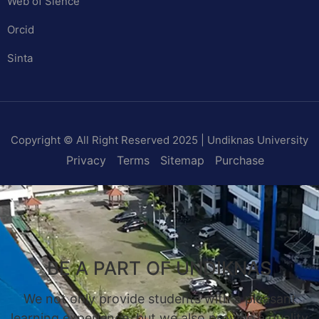
Web of Sience
Orcid
Sinta
Copyright © All Right Reserved 2025 | Undiknas University
Privacy
Terms
Sitemap
Purchase
BE A PART OF UNDIKNAS
We not only provide students with a pleasant
learning experience, but we also provide a quality