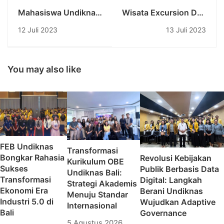
Mahasiswa Undiknas
Wisata Excursion Day
Menyambangi
dalam New Colombo
12 Juli 2023
13 Juli 2023
Yogyakarta dalam
Plan 2023:
Company Visit yang
Menyingkap
Menginspirasi
Keindahan Budaya
dan Masyarakat Desa
You may also like
Tenganan
FEB Undiknas
Transformasi
Bongkar Rahasia
Revolusi Kebijakan
Kurikulum OBE
Sukses
Publik Berbasis Data
Undiknas Bali:
Transformasi
Digital: Langkah
Strategi Akademis
Ekonomi Era
Berani Undiknas
Menuju Standar
Industri 5.0 di
Wujudkan Adaptive
Internasional
Bali
Governance
5 Agustus 2026