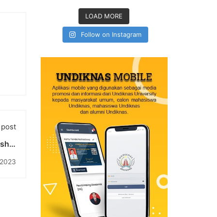
LOAD MORE
Follow on Instagram
 post
rship
itute
 2023
alui
cana
akat