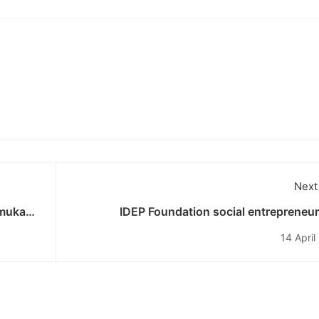
Next
emukan
IDEP Foundation social entrepreneu
l dan
bersama UNDIKNAS, LIU Global dan Bali Inst
14 April
: Misi Penguatan Ketahanan Masyarakat Mel
Permaculture dan Penanggulangan Ben
Berbasis Masyar