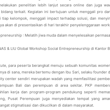
melakukan penelitian lebih lanjut secara online dan juga w
idang terkait. Kegiatan ini bertujuan untuk menggali pro da
di tiap kelompok, menggali impact
terhadap solusi, dan menyi
nya akan di presentasikan di hari terakhir penyelenggaraan wor
S & LIU Global Workshop Social Entrepreneurship di Kantor B
titute, para peserta berangkat menuju sebuah komunitas wome
anya di sana, mereka bertemu dengan Ibu Sari, selaku founder 
y center sendiri merupakan wadah yang
memfasilitasi pembe
empuan Bali dan perempuan di area sekitar. PKP member
eahlian kerja dan program-program pendukung seperti mema
enting, Pusat Perempuan juga menyediakan tempat yang ama
at stigmatisasi dan dikucilkan di dalam masyarakat.