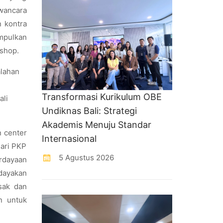
awancara
n kontra
mpulkan
kshop.
Transformasi Kurikulum OBE
ali
Undiknas Bali: Strategi
Akademis Menuju Standar
n center
Internasional
dari PKP
5 Agustus 2026
rdayaan
dayakan
sak dan
n untuk