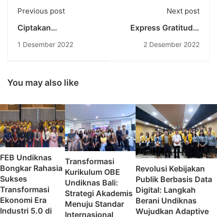
Previous post
Next post
Ciptakan
Express Gratitude,
Wirausahawan dan
Excitement, and
1 Desember 2022
2 Desember 2022
UMKM Tangguh
Hope bersama
bersama UKM
Universitas
Kewirausahaan
Pendidikan Nasional
Universitas
You may also like
Pendidikan Nasional
FEB Undiknas
Transformasi
Bongkar Rahasia
Revolusi Kebijakan
Kurikulum OBE
Sukses
Publik Berbasis Data
Undiknas Bali:
Transformasi
Digital: Langkah
Strategi Akademis
Ekonomi Era
Berani Undiknas
Menuju Standar
Industri 5.0 di
Wujudkan Adaptive
Internasional