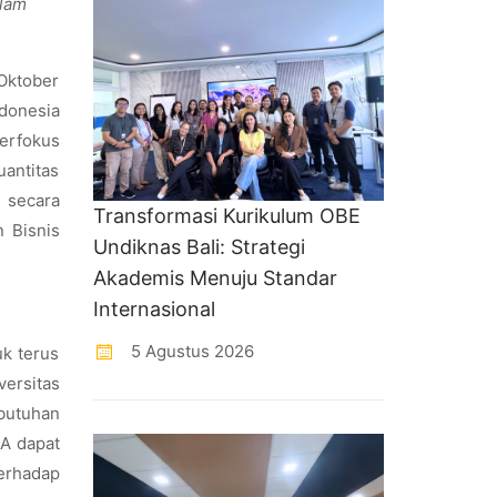
alam
 Oktober
donesia
erfokus
uantitas
i secara
Transformasi Kurikulum OBE
 Bisnis
Undiknas Bali: Strategi
Akademis Menuju Standar
Internasional
5 Agustus 2026
k terus
ersitas
butuhan
A dapat
rhadap