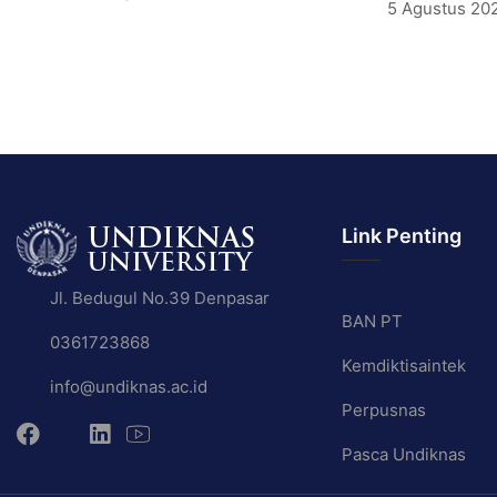
5 Agustus 20
Link Penting
Jl. Bedugul No.39 Denpasar
BAN PT
0361723868
Kemdiktisaintek
info@undiknas.ac.id
Perpusnas
Pasca Undiknas