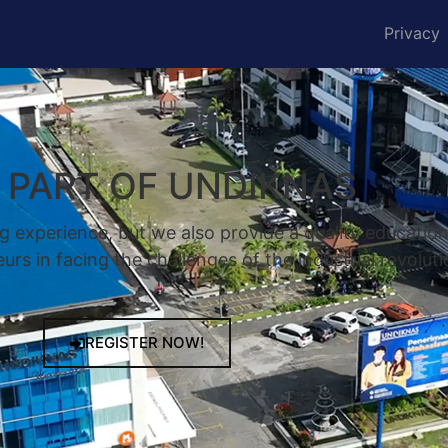
Privacy
A PART OF UNDIKNAS
g experience, but we also provide a quality educatio
rs in facing the challenges of the industrial revoluti
REGISTER NOW!