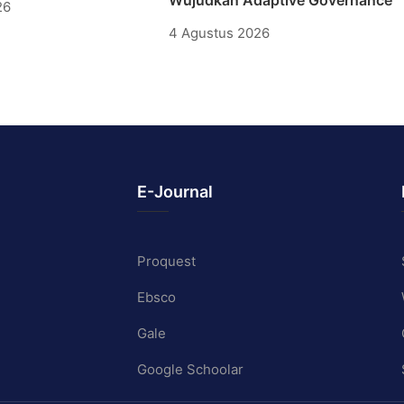
26
4 Agustus 2026
E-Journal
Proquest
Ebsco
Gale
Google Schoolar