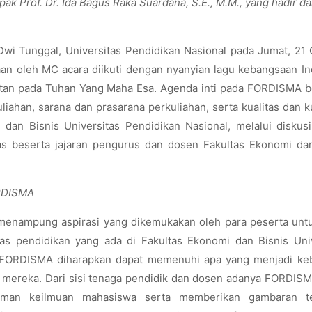
ak Prof. Dr. Ida Bagus Raka Suardana, S.E., M.M., yang hadir d
Dwi Tunggal, Universitas Pendidikan Nasional pada Jumat, 21
an oleh MC acara diikuti dengan nyanyian lagu kebangsaan In
tan pada Tuhan Yang Maha Esa. Agenda inti pada FORDISMA b
iahan, sarana dan prasarana perkuliahan, serta kualitas dan k
dan Bisnis Universitas Pendidikan Nasional, melalui diskus
s beserta jajaran pengurus dan dosen Fakultas Ekonomi dan
ORDISMA
 menampung aspirasi yang dikemukakan oleh para peserta untu
s pendidikan yang ada di Fakultas Ekonomi dan Bisnis Univ
ya FORDISMA diharapkan dapat memenuhi apa yang menjadi ke
mereka. Dari sisi tenaga pendidik dan dosen adanya FORDISM
man keilmuan mahasiswa serta memberikan gambaran te