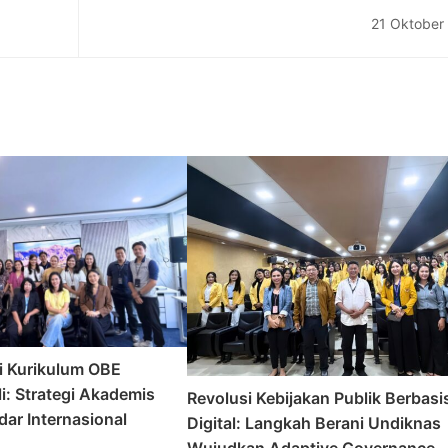
 Of Cup
With The Universitas Pendidikan Nas
21 Oktober
i Kurikulum OBE
i: Strategi Akademis
Revolusi Kebijakan Publik Berbasi
ar Internasional
Digital: Langkah Berani Undiknas
Wujudkan Adaptive Governance