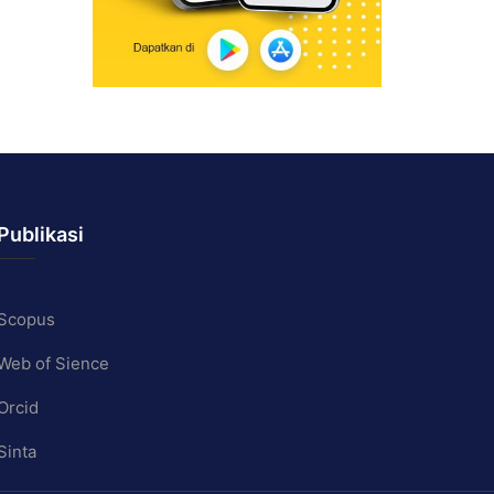
Publikasi
Scopus
Web of Sience
Orcid
Sinta