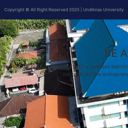
Copyright © All Right Reserved 2025 | Undiknas University
BE 
We not only provide students with a pleasant learnin
become reliable entrepreneu