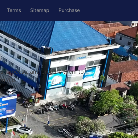
Terms
Sitemap
Purchase
nal process, and prepare them to
on 4.0.