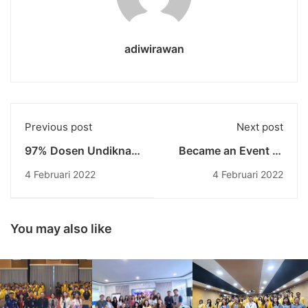
adiwirawan
Previous post
Next post
97% Dosen Undiknas
Became an Event to
Memiliki Kinerja
Show Potential,
4 Februari 2022
4 Februari 2022
Sangat Baik
Undiknas Held a
Fashion Show
Competition to the
Undiknas Community
You may also like