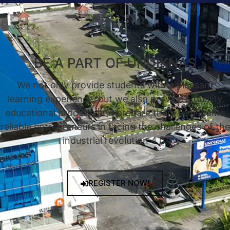
BE A PART OF UNDIKNAS
We not only provide students with a pleasant
learning experience, but we also provide a quality
educational process, and prepare them to become
reliable entrepreneurs in facing the challenges of the
industrial revolution 4.0.
REGISTER NOW!