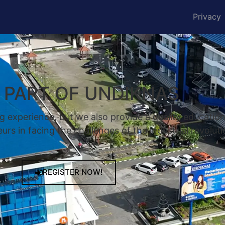
Privacy
A PART OF UNDIKNAS
g experience, but we also provide a quality educatio
rs in facing the challenges of the industrial revoluti
REGISTER NOW!