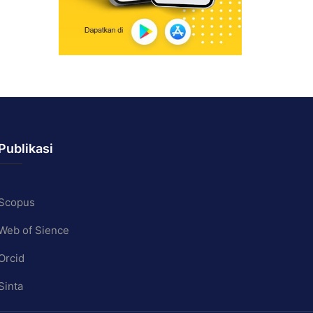
Publikasi
Scopus
Web of Sience
Orcid
Sinta