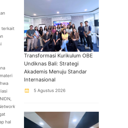
kan
terkait
an
i
Transformasi Kurikulum OBE
Undiknas Bali: Strategi
ana
Akademis Menuju Standar
materi
Internasional
ahwa
5 Agustus 2026
iasi
 NIDN,
Network
gat
ap hal