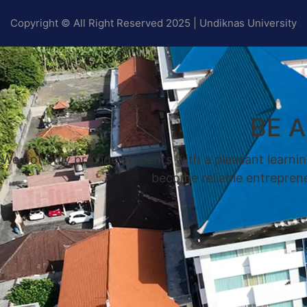
Copyright © All Right Reserved 2025 | Undiknas University
BE 
We not only provide students with a pleasant learnin
become reliable entrepreneu