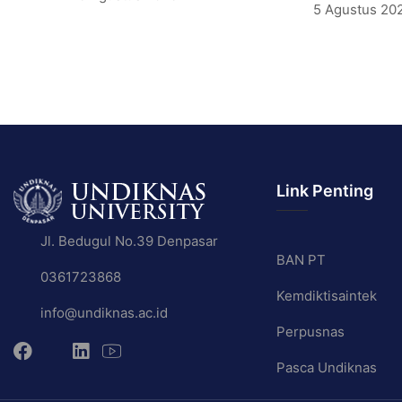
5 Agustus 20
Link Penting
Jl. Bedugul No.39 Denpasar
BAN PT
0361723868
Kemdiktisaintek
info@undiknas.ac.id
Perpusnas
Pasca Undiknas