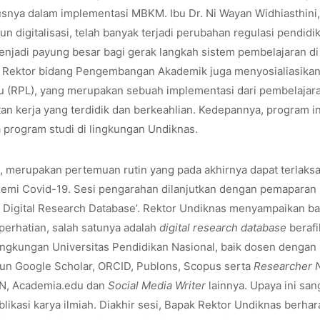
usnya dalam implementasi MBKM. Ibu Dr. Ni Wayan Widhiasthini,
digitalisasi, telah banyak terjadi perubahan regulasi pendidi
njadi payung besar bagi gerak langkah sistem pembelajaran di
l Rektor bidang Pengembangan Akademik juga menyosialiasikan 
 (RPL), yang merupakan sebuah implementasi dari pembelajar
n kerja yang terdidik dan berkeahlian. Kedepannya, program in
program studi di lingkungan Undiknas.
 merupakan pertemuan rutin yang pada akhirnya dapat terlaks
demi Covid-19. Sesi pengarahan dilanjutkan dengan pemaparan 
si Digital Research Database’. Rektor Undiknas menyampaikan b
 perhatian, salah satunya adalah
digital research database
berafil
lingkungan Universitas Pendidikan Nasional, baik dosen dengan
un Google Scholar, ORCID, Publons, Scopus serta
Researcher 
N, Academia.edu dan
Social Media Writer
lainnya. Upaya ini san
ikasi karya ilmiah. Diakhir sesi, Bapak Rektor Undiknas berhar