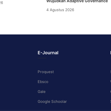
Wujudkan Adaptive Governance
26
4 Agustus 2026
E-Journal
Proquest
Ebsco
Gale
Google Schoolar