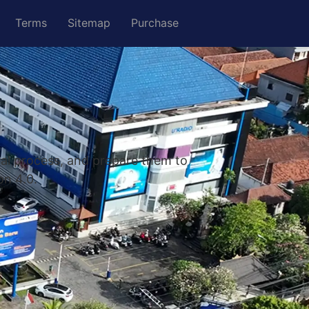
Terms
Sitemap
Purchase
nal process, and prepare them to
on 4.0.