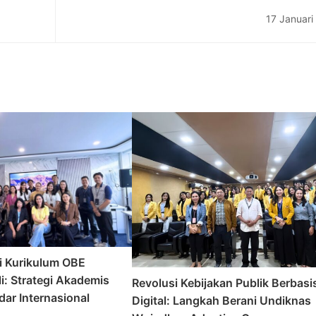
Sinergi dengan OMBUDSMAN Perwak
17 Januari
Provinsi
i Kurikulum OBE
i: Strategi Akademis
Revolusi Kebijakan Publik Berbasi
ar Internasional
Digital: Langkah Berani Undiknas