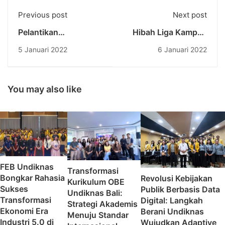
Previous post
Next post
Pelantikan
Hibah Liga Kampus
Fungsionaris Ormawa
Merdeka: Undiknas
5 Januari 2022
6 Januari 2022
Universitas
ikuti Monev
Pendidikan Nasional
Implementasi
Periode Tahun 2021
Program MBKM 2021
You may also like
FEB Undiknas
Transformasi
Bongkar Rahasia
Revolusi Kebijakan
Kurikulum OBE
Sukses
Publik Berbasis Data
Undiknas Bali:
Transformasi
Digital: Langkah
Strategi Akademis
Ekonomi Era
Berani Undiknas
Menuju Standar
Industri 5.0 di
Wujudkan Adaptive