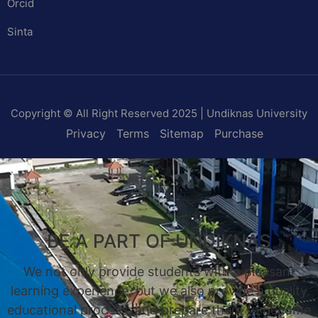
Orcid
Sinta
Copyright © All Right Reserved 2025 | Undiknas University
Privacy
Terms
Sitemap
Purchase
BE A PART OF UNDIKNAS
We not only provide students with a pleasant
learning experience, but we also provide a quality
educational process, and prepare them to become