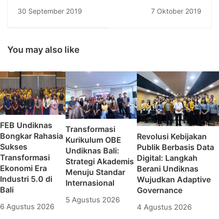
Taksu Abhinaya
Siapkan Rp2
30 September 2019
7 Oktober 2019
Laksanakan Bakti
Miliar/Tahun Untuk
Sosial dengan Tema :
Riset
“Widya Kerti Buana
Santi”
You may also like
FEB Undiknas
Transformasi
Bongkar Rahasia
Revolusi Kebijakan
Kurikulum OBE
Sukses
Publik Berbasis Data
Undiknas Bali:
Transformasi
Digital: Langkah
Strategi Akademis
Ekonomi Era
Berani Undiknas
Menuju Standar
Industri 5.0 di
Wujudkan Adaptive
Internasional
Bali
Governance
5 Agustus 2026
6 Agustus 2026
4 Agustus 2026