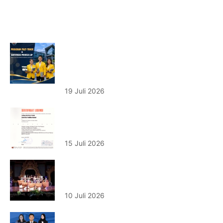
Pengumuman
Tingkatkan Prestasi Akademik dan Kesiapa
Program Fast-Track dan Sertifikasi Profesi
Undiknas
19 Juli 2026
Undiknas Resmi Kantongi Lisensi BNSP, Lu
Langsung Diincar Perusahaan Internasional
15 Juli 2026
Mahakarya ‘Nitya Prabha Ing Lango’ Undik
Mengguncang Pesta Kesenian Bali 2026
10 Juli 2026
Dosen Farmakes Undiknas Lolos Hibah Rise