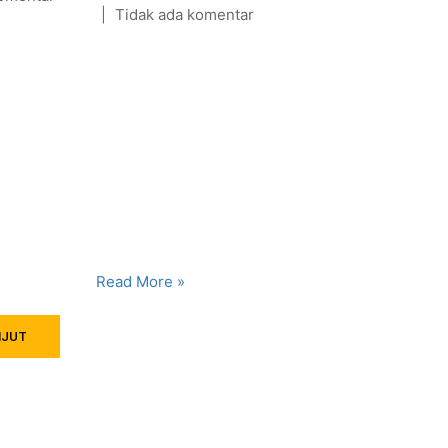
intek
Tidak ada komentar
Ini Rahasianya
utkan dan
Dobrakan Besar di
gaan
Panggung Riset
ng dari
Nasional Masyarakat di
an tinggi
media sosial
ta,
belakangan ini
i seluruh
dihebohkan oleh
r
pencapaian luar biasa
endidikan
dari salah satu
ltas
perguruan tinggi
swasta terkemuka di...
Read More »
NJUT