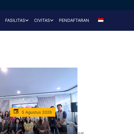
FASILITAS
CIVITAS
PENDAFTARAN
5 Agustus 2026
formasi Kurikulum OBE Undiknas Bali:
 Akademis Menuju Standar Internasional