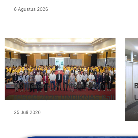
6 Agustus 2026
Konferensi AI Internasional
ICSCC 2026 UNDIKNAS Bali
S
25 Juli 2026
2