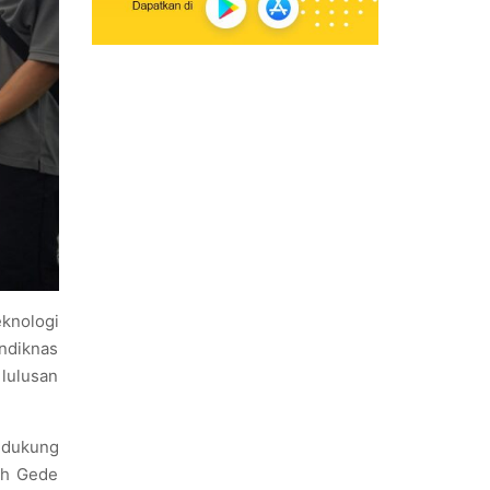
eknologi
Undiknas
lulusan
endukung
bah Gede