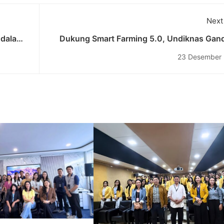
Next
 dalam
Dukung Smart Farming 5.0, Undiknas Gan
Siswa SMK Teknologi Nasional Denpasar mel
23 Desember
UDAWA Smart Sy