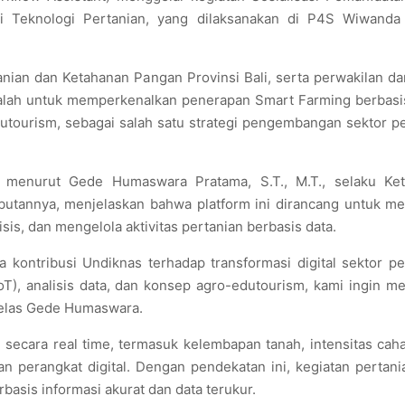
si Teknologi Pertanian, yang dilaksanakan di P4S Wiwanda
tanian dan Ketahanan Pangan Provinsi Bali, serta perwakilan da
dalah untuk memperkenalkan penerapan Smart Farming berbasis
utourism, sebagai salah satu strategi pengembangan sektor p
n menurut Gede Humaswara Pratama, S.T., M.T., selaku Ke
annya, menjelaskan bahwa platform ini dirancang untuk m
s, dan mengelola aktivitas pertanian berbasis data.
ontribusi Undiknas terhadap transformasi digital sektor per
(IoT), analisis data, dan konsep agro-edutourism, kami ingin 
 jelas Gede Humaswara.
ecara real time, termasuk kelembapan tanah, intensitas caha
 perangkat digital. Dengan pendekatan ini, kegiatan pertani
rbasis informasi akurat dan data terukur.