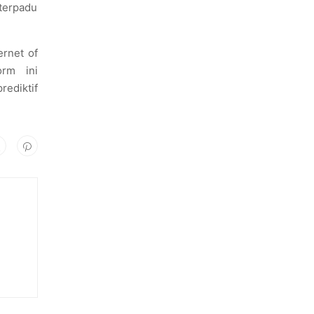
 terpadu
ernet of
orm ini
ediktif