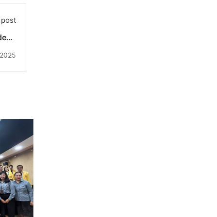
 post
deng
alui
 2025
stem