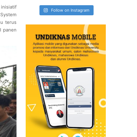
nisiatif
Follow on Instagram
 System
lu terus
l panen