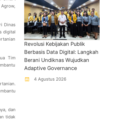
 Agrow,
ri Dinas
 digital
ertanian
Revolusi Kebijakan Publik
Berbasis Data Digital: Langkah
tua Tim
Berani Undiknas Wujudkan
embantu
Adaptive Governance
4 Agustus 2026
tanian.
membantu
ya, dan
an tidak