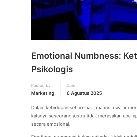
Emotional Numbness: Keti
Psikologis
Posted by
Date
Marketing
6 Agustus 2025
Dalam kehidupan sehari-hari, manusia wajar mer
kalanya seseorang justru tidak merasakan apa-ap
secara emosional.
Emotional numbness bukan sekadar “tidak peduli