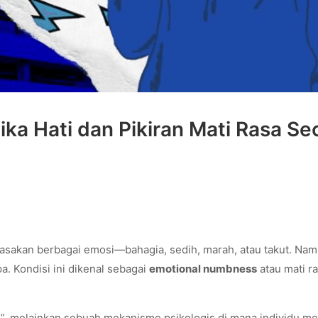
ka Hati dan Pikiran Mati Rasa Se
asakan berbagai emosi—bahagia, sedih, marah, atau takut. Nam
a. Kondisi ini dikenal sebagai
emotional numbness
atau mati r
”, melainkan sebuah mekanisme psikologis di mana individu m