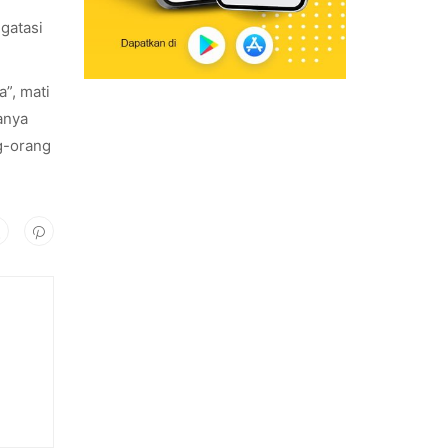
gatasi
a”, mati
anya
g-orang