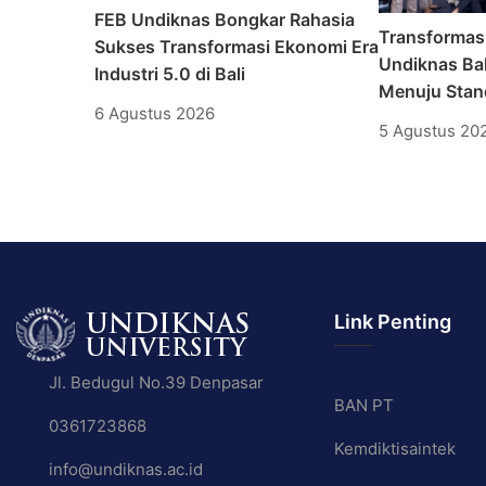
FEB Undiknas Bongkar Rahasia
Transformas
Sukses Transformasi Ekonomi Era
Undiknas Bal
Industri 5.0 di Bali
Menuju Stand
6 Agustus 2026
5 Agustus 20
Link Penting
Jl. Bedugul No.39 Denpasar
BAN PT
0361723868
Kemdiktisaintek
info@undiknas.ac.id