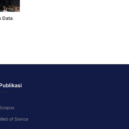
s Data
Publikasi
Scopus
Web of Sience