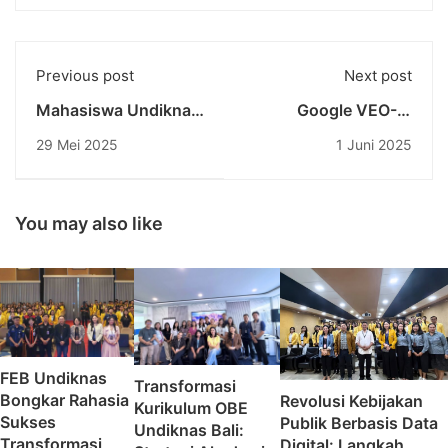
Previous post
Next post
Mahasiswa Undiknas
Google VEO-3:
Ikuti Pelatihan Table
Terobosan Baru
29 Mei 2025
1 Juni 2025
Manner dan
dalam Teknologi
Personality
Video AI
Development di Inna
Sindhu Beach Hotel
You may also like
Sanur
FEB Undiknas
Transformasi
Bongkar Rahasia
Revolusi Kebijakan
Kurikulum OBE
Sukses
Publik Berbasis Data
Undiknas Bali:
Transformasi
Digital: Langkah