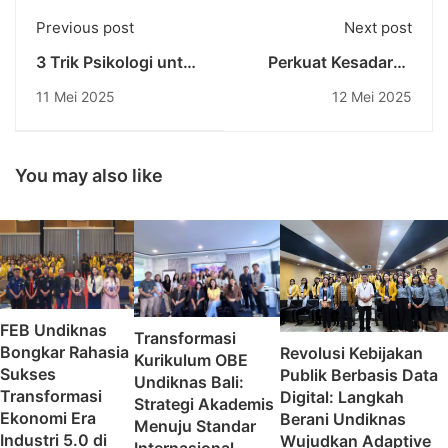
Previous post
Next post
3 Trik Psikologi untuk
Perkuat Kesadaran
Mengatasi Kebiasaan
Hukum, Undiknas
11 Mei 2025
12 Mei 2025
Menunda-Nunda:
Gelar Seminar
Pahami Alasan, Kelola
Nasional
Waktu, Latih
Perlindungan
Kesadaran Diri
Kekayaan Intelektual
You may also like
FEB Undiknas
Transformasi
Bongkar Rahasia
Revolusi Kebijakan
Kurikulum OBE
Sukses
Publik Berbasis Data
Undiknas Bali:
Transformasi
Digital: Langkah
Strategi Akademis
Ekonomi Era
Berani Undiknas
Menuju Standar
Industri 5.0 di
Wujudkan Adaptive
Internasional