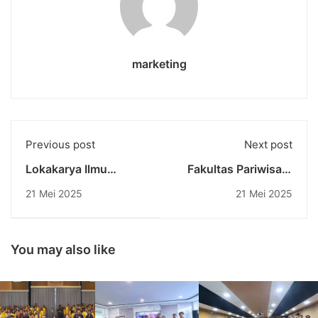
marketing
Previous post
Next post
Lokakarya Ilmu
Fakultas Pariwisata
Hukum Undiknas
Undiknas dan PHM
21 Mei 2025
21 Mei 2025
Bahas Penanganan
Group Jalin
Perkara Pidana di
Kolaborasi Strategis:
Indonesia
Dukung Karyawan
Lanjutkan Studi ke
You may also like
Jenjang Sarjana
Terapan