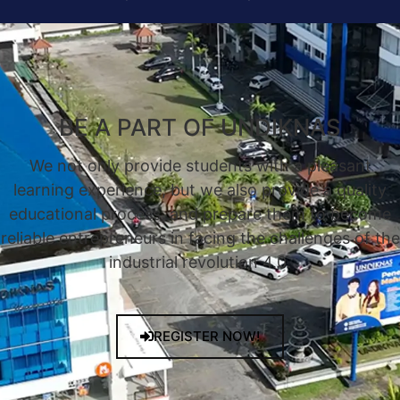
BE A PART OF UNDIKNAS
We not only provide students with a pleasant
learning experience, but we also provide a quality
educational process, and prepare them to become
reliable entrepreneurs in facing the challenges of the
industrial revolution 4.0.
REGISTER NOW!