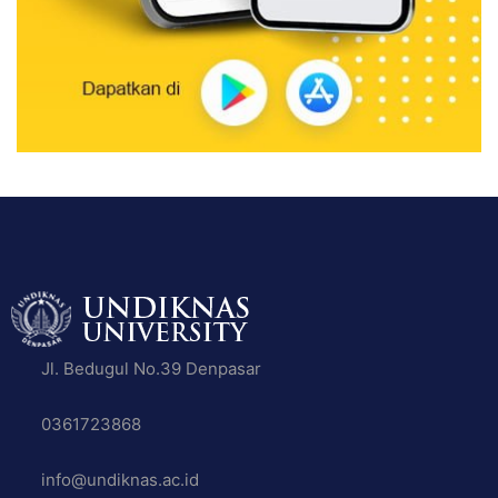
Jl. Bedugul No.39 Denpasar
0361723868
info@undiknas.ac.id