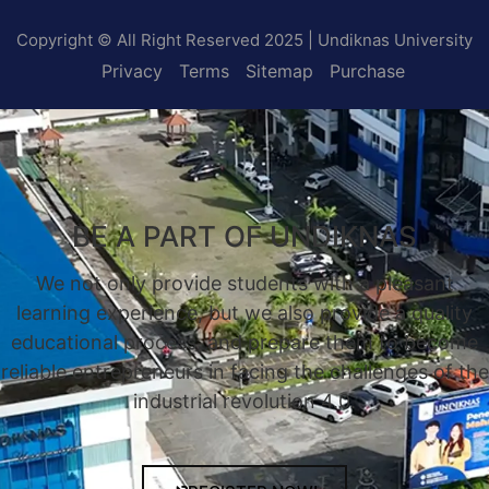
Copyright © All Right Reserved 2025 | Undiknas University
Privacy
Terms
Sitemap
Purchase
BE A PART OF UNDIKNAS
We not only provide students with a pleasant
learning experience, but we also provide a quality
educational process, and prepare them to become
reliable entrepreneurs in facing the challenges of the
industrial revolution 4.0.