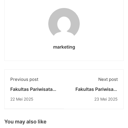
marketing
Previous post
Next post
Fakultas Pariwisata
Fakultas Pariwisata
Undiknas dan PHM
Undiknas dan PHM
22 Mei 2025
23 Mei 2025
Group Jalin
Group Jalin
Kolaborasi Strategis:
Kolaborasi Strategis:
Dukung Karyawan
Dukung Karyawan
Lanjutkan Studi ke
Lanjutkan Studi ke
You may also like
Jenjang Sarjana
Jenjang Sarjana