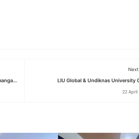
Next
emangat
LIU Global & Undiknas University 
Collaborative Workshop 2025: Latih Gen
22 April
Muda Hadapi Isu Sosial-Ekonomi Gl