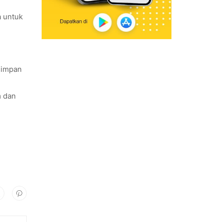
a untuk
rsimpan
 dan