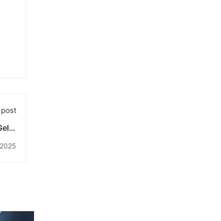
 post
Gelar
erasi
 2025
obal