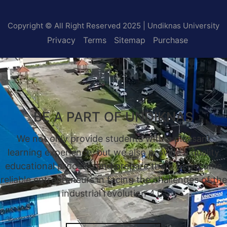
Copyright © All Right Reserved 2025 | Undiknas University
Privacy
Terms
Sitemap
Purchase
BE A PART OF UNDIKNAS
We not only provide students with a pleasant
learning experience, but we also provide a quality
educational process, and prepare them to become
reliable entrepreneurs in facing the challenges of the
industrial revolution 4.0.