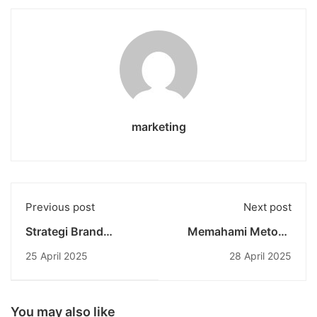
marketing
Previous post
Next post
Strategi Brand
Memahami Metode
Growing: Pentingnya
Pengukuran CAT
25 April 2025
28 April 2025
Mental dan Physical
(Category) dalam
Availability dalam
Dunia Kelistrikan
Memenangkan Pasar
You may also like