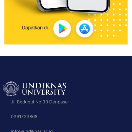
Jl. Bedugul No.39 Denpasar
0361723868
info@undiknas.ac.id