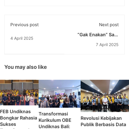
Previous post
Next post
“Gak Enakan” Saat
4 April 2025
Bersosialisasi? Ini 5
7 April 2025
Tips Biar Kamu Bisa
Belajar Menolak
Tanpa Merasa
Bersalah
You may also like
FEB Undiknas
Transformasi
Bongkar Rahasia
Revolusi Kebijakan
Kurikulum OBE
Sukses
Publik Berbasis Data
Undiknas Bali: