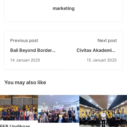
marketing
Previous post
Next post
Bali Beyond Border
Civitas Akademika
Hari ke-5: Eksplorasi
Undiknas Gelar
14 Januari 2025
15 Januari 2025
Strategi HR ASEAN
Persembahyangan
dan Pengalaman
Bersama dalam
Industri Perhotelan
Rangka Purnama
Sasih Kepitu
You may also like
FEB Undiknas