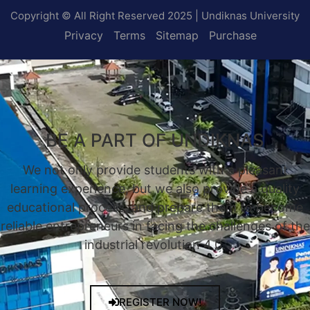
Copyright © All Right Reserved 2025 | Undiknas University
Privacy
Terms
Sitemap
Purchase
BE A PART OF UNDIKNAS
We not only provide students with a pleasant
learning experience, but we also provide a quality
educational process, and prepare them to become
reliable entrepreneurs in facing the challenges of the
industrial revolution 4.0.
REGISTER NOW!