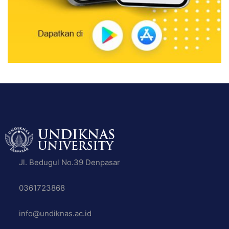
Jl. Bedugul No.39 Denpasar
0361723868
info@undiknas.ac.id