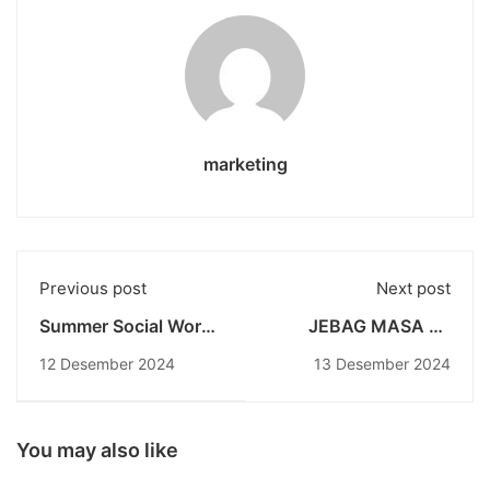
marketing
Previous post
Next post
Summer Social Work
JEBAG MASA #3
#3: Upaya BEM-
Jegeg Bagus
12 Desember 2024
13 Desember 2024
FISHUM UNDIKNAS
Undiknas:
dalam Meningkatkan
Membangun
Kualitas Pendidikan
Generasi Emas
dan Lingkungan
melalui Literasi
You may also like
Sosial