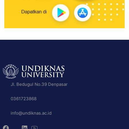
Jl. Bedugul No.39 Denpasar
0361723868
info@undiknas.ac.id