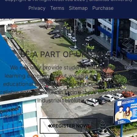
Privacy
Terms
Sitemap
Purchase
BE A PART OF UNDIKNAS
We not only provide students with a pleasant
learning experience, but we also provide a quality
educational process, and prepare them to become
reliable entrepreneurs in facing the challenges of the
industrial revolution 4.0.
REGISTER NOW!