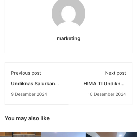
marketing
Previous post
Next post
Undiknas Salurkan
HIMA TI Undiknas
Beasiswa Rp 1,2
Gelar Kerja Sosial
9 Desember 2024
10 Desember 2024
Miliar untuk
2024: Optimalkan
Masyarakat Kurang
Urban Farming untuk
Mampu di Bali
Perkotaan
Berkelanjutan
You may also like